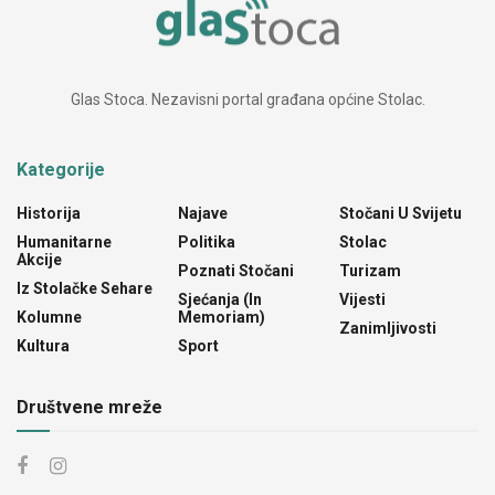
Glas Stoca. Nezavisni portal građana općine Stolac.
Kategorije
Historija
Najave
Stočani U Svijetu
Humanitarne
Politika
Stolac
Akcije
Poznati Stočani
Turizam
Iz Stolačke Sehare
Sjećanja (In
Vijesti
Kolumne
Memoriam)
Zanimljivosti
Kultura
Sport
Društvene mreže