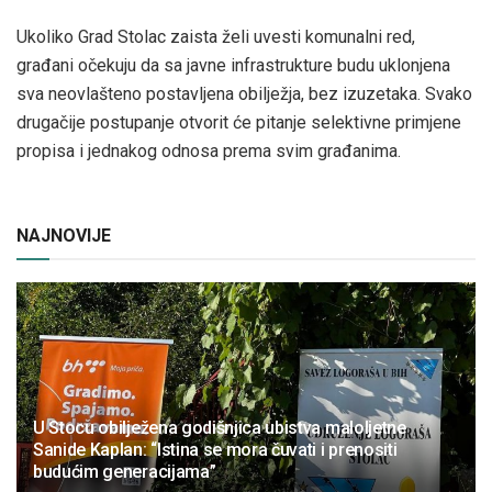
Ukoliko Grad Stolac zaista želi uvesti komunalni red,
građani očekuju da sa javne infrastrukture budu uklonjena
sva neovlašteno postavljena obilježja, bez izuzetaka. Svako
drugačije postupanje otvorit će pitanje selektivne primjene
propisa i jednakog odnosa prema svim građanima.
NAJNOVIJE
U Stocu obilježena godišnjica ubistva maloljetne
Sanide Kaplan: “Istina se mora čuvati i prenositi
budućim generacijama”