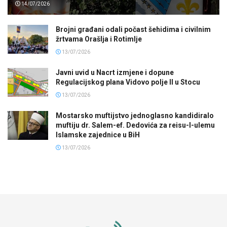
14/07/2026
Brojni građani odali počast šehidima i civilnim
žrtvama Orašlja i Rotimlje
13/07/2026
Javni uvid u Nacrt izmjene i dopune
Regulacijskog plana Vidovo polje II u Stocu
13/07/2026
Mostarsko muftijstvo jednoglasno kandidiralo
muftiju dr. Salem-ef. Dedovića za reisu-l-ulemu
Islamske zajednice u BiH
13/07/2026