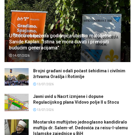
U Stocu obilježena godišnjica ubistva maloljetne
Sanide Kaplan: “Istina se mora čuvati i prenositi
budućim generacijama”
14/07/2026
Brojni građani odali počast šehidima i civilnim
žrtvama Orašlja i Rotimlje
13/07/2026
Javni uvid u Nacrt izmjene i dopune
Regulacijskog plana Vidovo polje II u Stocu
13/07/2026
Mostarsko muftijstvo jednoglasno kandidiralo
muftiju dr. Salem-ef. Dedovića za reisu-l-ulemu
Islamske zajednice u BiH