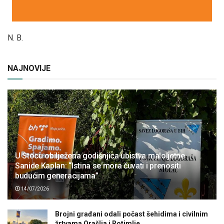
N. B.
NAJNOVIJE
U Stocu obilježena godišnjica ubistva maloljetne
Sanide Kaplan: “Istina se mora čuvati i prenositi
budućim generacijama”
14/07/2026
Brojni građani odali počast šehidima i civilnim
žrtvama Orašlja i Rotimlje