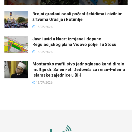
Brojni građani odali počast šehidima i civilnim
žrtvama Orašlja i Rotimlje
13/07/2026
Javni uvid u Nacrt izmjene i dopune
Regulacijskog plana Vidovo polje II u Stocu
13/07/2026
Mostarsko muftijstvo jednoglasno kandidiralo
muftiju dr. Salem-ef. Dedovića za reisu-l-ulemu
Islamske zajednice u BiH
13/07/2026