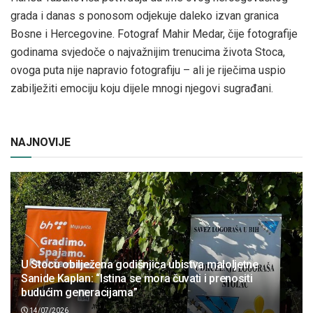
grada i danas s ponosom odjekuje daleko izvan granica
Bosne i Hercegovine. Fotograf Mahir Medar, čije fotografije
godinama svjedoče o najvažnijim trenucima života Stoca,
ovoga puta nije napravio fotografiju – ali je riječima uspio
zabilježiti emociju koju dijele mnogi njegovi sugrađani.
NAJNOVIJE
U Stocu obilježena godišnjica ubistva maloljetne
Sanide Kaplan: “Istina se mora čuvati i prenositi
budućim generacijama”
14/07/2026