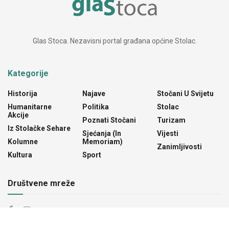
Glas Stoca. Nezavisni portal građana općine Stolac.
Kategorije
Historija
Najave
Stočani U Svijetu
Humanitarne
Politika
Stolac
Akcije
Poznati Stočani
Turizam
Iz Stolačke Sehare
Sjećanja (In
Vijesti
Kolumne
Memoriam)
Zanimljivosti
Kultura
Sport
Društvene mreže