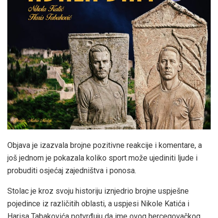
Objava je izazvala brojne pozitivne reakcije i komentare, a
još jednom je pokazala koliko sport može ujediniti ljude i
probuditi osjećaj zajedništva i ponosa.
Stolac je kroz svoju historiju iznjedrio brojne uspješne
pojedince iz različitih oblasti, a uspjesi Nikole Katića i
Harisa Tabakovića potvrđuju da ime ovog hercegovačkog