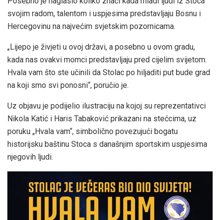
Posebno je naglasio koliko znači kada mladi ljudi iz Stoca
svojim radom, talentom i uspjesima predstavljaju Bosnu i
Hercegovinu na najvećim svjetskim pozornicama.
„Lijepo je živjeti u ovoj državi, a posebno u ovom gradu,
kada nas ovakvi momci predstavljaju pred cijelim svijetom.
Hvala vam što ste učinili da Stolac po hiljaditi put bude grad
na koji smo svi ponosni“, poručio je.
Uz objavu je podijelio ilustraciju na kojoj su reprezentativci
Nikola Katić i Haris Tabaković prikazani na stećcima, uz
poruku „Hvala vam“, simbolično povezujući bogatu
historijsku baštinu Stoca s današnjim sportskim uspjesima
njegovih ljudi.