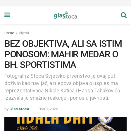
Home
Vijesti
BEZ OBJEKTIVA, ALI SA ISTIM
PONOSOM: MAHIR MEDAR O
BH. SPORTISTIMA
Fotograf iz Stoca Svjetsko prvenstvo je ovaj put
doživio kao navijač, a njegova objava o uspjesima
reprezentativaca Nikole Katića i Harisa Tabakovića
izazvala je snažne reakcije i ponos u javnosti.
by
Glas Stoca
06/07/2026