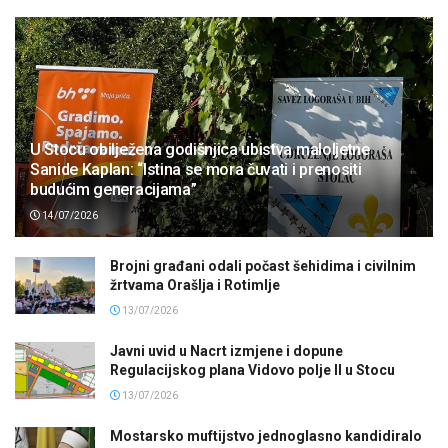
U Stocu obilježena godišnjica ubistva maloljetne
Sanide Kaplan: “Istina se mora čuvati i prenositi
budućim generacijama”
14/07/2026
Brojni građani odali počast šehidima i civilnim
žrtvama Orašlja i Rotimlje
13/07/2026
Javni uvid u Nacrt izmjene i dopune
Regulacijskog plana Vidovo polje II u Stocu
13/07/2026
Mostarsko muftijstvo jednoglasno kandidiralo