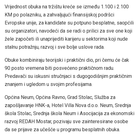
Vrijednost obuka na tržištu kreće se između 1.100 i 2.100
KM po polazniku, a zahvaljujući finansijskoj podršci
Evropske unije, za kandidate su potpuno besplatne, saopćili
su organizatori, navodeći da se radi o prilici za sve one koji
žele započeti ili unaprijediti karijeru u sektorima koji nude
stalnu potražnju, razvoj i sve bolje uslove rada.
Obuke kombiniraju teorijski i praktični dio, pri čemu će čak
90 posto vremena biti posvećeno praktičnom radu.
Predavači su iskusni stručnjaci s dugogodišnjim praktičnim
znanjem i ugledom u svojim profesijama.
Općina Neum, Općina Ravno, Grad Stolac, Služba za
zapošljavanje HNK-a, Hotel Villa Nova d.o.o. Neum, Srednja
škola Stolac, Srednja škola Neum i Asocijacija za ekonomski
razvoj REDAH Mostar, pozivaju sve zainteresirane osobe
da se prijave za učešće u programu besplatnih obuka.