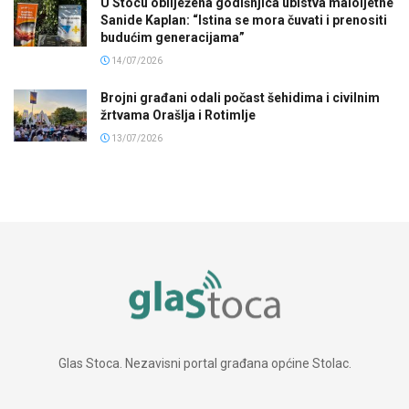
U Stocu obilježena godišnjica ubistva maloljetne
Sanide Kaplan: “Istina se mora čuvati i prenositi
budućim generacijama”
14/07/2026
Brojni građani odali počast šehidima i civilnim
žrtvama Orašlja i Rotimlje
13/07/2026
Glas Stoca. Nezavisni portal građana općine Stolac.