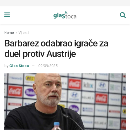
Home
Vijesti
Barbarez odabrao igrače za
duel protiv Austrije
by
Glas Stoca
09/09/2025