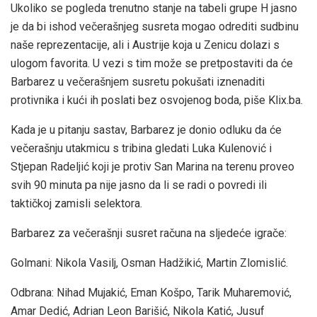
Ukoliko se pogleda trenutno stanje na tabeli grupe H jasno
je da bi ishod večerašnjeg susreta mogao odrediti sudbinu
naše reprezentacije, ali i Austrije koja u Zenicu dolazi s
ulogom favorita. U vezi s tim može se pretpostaviti da će
Barbarez u večerašnjem susretu pokušati iznenaditi
protivnika i kući ih poslati bez osvojenog boda, piše Klix.ba.
Kada je u pitanju sastav, Barbarez je donio odluku da će
večerašnju utakmicu s tribina gledati Luka Kulenović i
Stjepan Radeljić koji je protiv San Marina na terenu proveo
svih 90 minuta pa nije jasno da li se radi o povredi ili
taktičkoj zamisli selektora.
Barbarez za večerašnji susret računa na sljedeće igrače:
Golmani: Nikola Vasilj, Osman Hadžikić, Martin Zlomislić.
Odbrana: Nihad Mujakić, Eman Košpo, Tarik Muharemović,
Amar Dedić, Adrian Leon Barišić, Nikola Katić, Jusuf