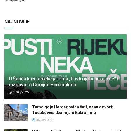
NAJNOVIJE
U Šarića kući projekcija filma „Pusti rijeku neka teče“ i
razgovor o Gornjim Horizontima
08/08/2026
Tamo gdje Hercegovina šuti, ezan govori:
Tucakovića džamija u Rabranima
08/08/2026