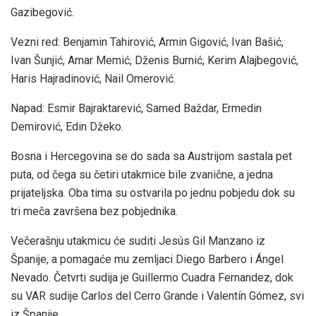
Gazibegović.
Vezni red: Benjamin Tahirović, Armin Gigović, Ivan Bašić,
Ivan Šunjić, Amar Memić, Dženis Burnić, Kerim Alajbegović,
Haris Hajradinović, Nail Omerović.
Napad: Esmir Bajraktarević, Samed Baždar, Ermedin
Demirović, Edin Džeko.
Bosna i Hercegovina se do sada sa Austrijom sastala pet
puta, od čega su četiri utakmice bile zvanične, a jedna
prijateljska. Oba tima su ostvarila po jednu pobjedu dok su
tri meča završena bez pobjednika.
Večerašnju utakmicu će suditi Jesús Gil Manzano iz
Španije, a pomagaće mu zemljaci Diego Barbero i Ángel
Nevado. Četvrti sudija je Guillermo Cuadra Fernandez, dok
su VAR sudije Carlos del Cerro Grande i Valentín Gómez, svi
iz Španije.