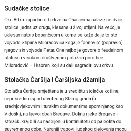
Sudačke stolice
Oko 80 m zapadno od crkve na Ošanjićima nalaze se dvije
stolice jedna uz drugu, klesane u živoj stijeni. Na većoj je
uklesan natpis bosančicom u kome se kaže da je to sto
vojvode Stipana Miloradovića koga je “ponovio” (popravio)
njegov sin vojvoda Petar. One najbolje govore o feudalnom
statusu i visokom društvenom položaju porodice
Miloradović – Hrabren, koji su dali sagraditi ovu crkvu.
Stolačka Čaršija i Čaršijska džamija
Stolačka Čaršija smještena je u središtu stolačke kotline,
neposredno ispod utvrđenog Starog grada (u
srednjovjekovnim i turskim dokumentima spominjanog kao
Vidoški), na lijevoj obali Bregave. Dolina rijeke Bregave i
stolački kraj bili su naseljeni u kontinuitetu od paleolita do
suvremenog doba. Najraniji tragovi ljudskog djelovanja mogu