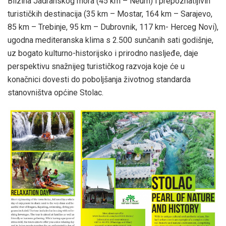
Blizina Jadranskog mora (45 km – Neum) i prepoznatljivih
turističkih destinacija (35 km – Mostar, 164 km – Sarajevo,
85 km – Trebinje, 95 km – Dubrovnik, 117 km- Herceg Novi),
ugodna mediteranska klima s 2.500 sunčanih sati godišnje,
uz bogato kulturno-historijsko i prirodno nasljeđe, daje
perspektivu snažnijeg turističkog razvoja koje će u
konačnici dovesti do poboljšanja životnog standarda
stanovništva općine Stolac.