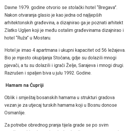
Davne 1979. godine otvorio se stolački hotel “Bregava”.
Nakon otvaranja glasio je kao jedna od najljepših
arhitektonskih građevina, a dizajnirao ga je poznati arhitekt
Zlatko Ugljen koji je među ostalim građevinama dizajnirao i
hotel “Ruža” u Mostaru.
Hotel je imao 4 apartmana i ukupni kapacitet od 56 ležajeva.
Bio je mjesto okupljanja Stočana, gdje su dolazili mnogi
pjevači, a tu su dolazili i igrači Želje, Sarajeva i mnogi drugi.
Razrušen i spaljen biva u julu 1992. Godine.
Hamam na Ćupriji
Oblik i smještaj bosanskih hamama u strukturi gradova
vezan je za utjecaj turskih hamama koji u Bosnu donose
Osmanlije.
Za potrebe obrednog pranja tijela grade se po svim