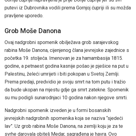
putevi iz Dubrovnika vodili prema Gornjoj ćupriji ili su možda
pravljene uporedo.
Grob Moše Danona
Ovaj nadgrobni spomenik obilježava grob sarajevskog
rabina Moše Danona, cijenjenog člana jevrejske zajednice s
početka 19. stoljeća. Imenovan je za hamambasija 1815.
godine, a petnaest godina kasnije pošao je pješice na put u
Palestinu, želeći umrijeti i biti pokopan u Svetoj Zemlji.
Prema predaji, predvidio je svoju smrt na tom putu i tražio
da bude ukopan na mjestu gdje ga smrt zatekne. Spomenik
su mu podigli sunarodnjaci 10 godina nakon njegove smrti.
Nadgrobni spomenik izveden je u formi bosanskih
jevrejskih nadgrobnih spomenika koja se naziva “sjedeći
lav”. Uz grob rabina Moše Danona, na zemlji koju je za te
svrhe darovala obitelj Medar, sagrađena je havra. Ovo