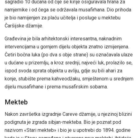
sagradio 10 dućana od čije se kirije osiguravala hrana za
namjernike i od čega se održavala musafirhana. Dio prihoda
je bio namijenjen za plaću učitelja i posluge u mektebu
Čaršijske džamije.
Građevina je bila arhitektonski interesantna, naknadnim
intervencijama u gornjem dijelu objekta znatno izmijenjena.
Četiri bočna luka (po dva s obje strane) su označavala ulaze
u dućane u prizemlju, a kroz srednji, najveći luk, prolazilo se,
ispod svoda sprata objekta u avliju, gdje su bili ahari za
konje, stubište prema kahveodžaku, smještenom u srednjem
dijelu musafirhane i prema musafirskim sobama.
Mekteb
Nakon završetka izgradnje Careve džamije, u njezinoj blizini
podignuta je zgrada sibjan-mekteba. Bio je poznat pod
nazivom «Stari mekteb» i bio je u upotrebi do 1894. godine