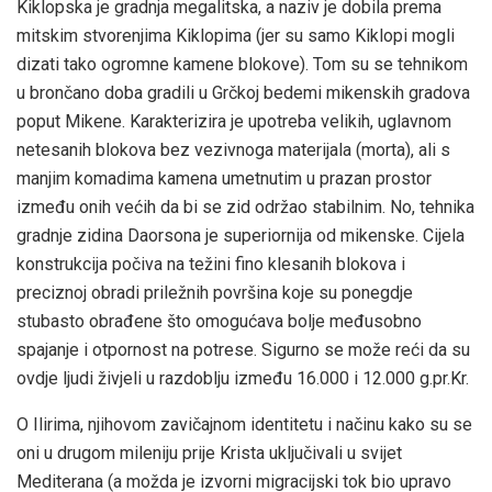
Kiklopska je gradnja megalitska, a naziv je dobila prema
mitskim stvorenjima Kiklopima (jer su samo Kiklopi mogli
dizati tako ogromne kamene blokove). Tom su se tehnikom
u brončano doba gradili u Grčkoj bedemi mikenskih gradova
poput Mikene. Karakterizira je upotreba velikih, uglavnom
netesanih blokova bez vezivnoga materijala (morta), ali s
manjim komadima kamena umetnutim u prazan prostor
između onih većih da bi se zid održao stabilnim. No, tehnika
gradnje zidina Daorsona je superiornija od mikenske. Cijela
konstrukcija počiva na težini fino klesanih blokova i
preciznoj obradi priležnih površina koje su ponegdje
stubasto obrađene što omogućava bolje međusobno
spajanje i otpornost na potrese. Sigurno se može reći da su
ovdje ljudi živjeli u razdoblju između 16.000 i 12.000 g.pr.Kr.
O Ilirima, njihovom zavičajnom identitetu i načinu kako su se
oni u drugom mileniju prije Krista uključivali u svijet
Mediterana (a možda je izvorni migracijski tok bio upravo