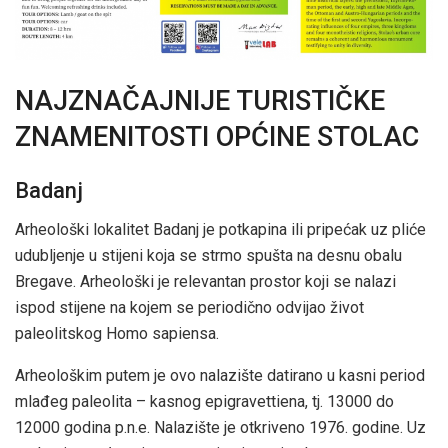
NAJZNAČAJNIJE TURISTIČKE
ZNAMENITOSTI OPĆINE STOLAC
Badanj
Arheološki lokalitet Badanj je potkapina ili pripećak uz pliće
udubljenje u stijeni koja se strmo spušta na desnu obalu
Bregave. Arheološki je relevantan prostor koji se nalazi
ispod stijene na kojem se periodično odvijao život
paleolitskog Homo sapiensa.
Arheološkim putem je ovo nalazište datirano u kasni period
mlađeg paleolita – kasnog epigravettiena, tj. 13000 do
12000 godina p.n.e. Nalazište je otkriveno 1976. godine. Uz