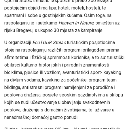
Općina Stolac trenutno raspolaže s preko 200 ležaja u
postojećim objektima tipa: hoteli, moteli, hosteli, te
apartmani i sobe u gostinjskim kućama. Osim toga, na
raspolaganju je i autokamp
Heaven in Nature,
smješten uz
rijeku Bregavu, s ukupno 30 mjesta za kampiranje.
U organizaciji
EcoTOUR Stolac
turističkim posjetiocima
stoje na raspolaganju različiti programi prilagođeni prema
afirmitetima i fizičkoj spremnosti korisnika, a to su: turistički
obilasci kulturno-historijskih i prirodnih znamenitosti
biciklima, pješice ili vozilom, avanturistički sport- kayaking
na divljim vodama, kayaking za početnike, program team
bildinga, antistresni programi namijenjeni za porodična i
poslovna druženja, posjete seoskim gazdinstvima u sklopu
kojih se nudi učestvovanje u obavljanju svakodnevnih
poslova, druženje s domaćim životinjama, te uživanje u
nenadmašnoj domaćoj gastro ponudi.