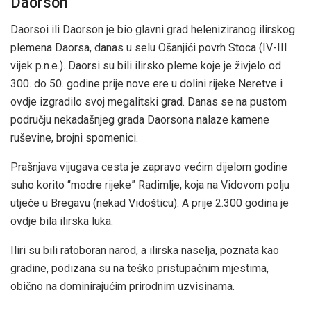
Daorson
Daorsoi ili Daorson je bio glavni grad heleniziranog ilirskog
plemena Daorsa, danas u selu Ošanjići povrh Stoca (IV-III
vijek p.n.e.). Daorsi su bili ilirsko pleme koje je živjelo od
300. do 50. godine prije nove ere u dolini rijeke Neretve i
ovdje izgradilo svoj megalitski grad. Danas se na pustom
području nekadašnjeg grada Daorsona nalaze kamene
ruševine, brojni spomenici.
Prašnjava vijugava cesta je zapravo većim dijelom godine
suho korito “modre rijeke” Radimlje, koja na Vidovom polju
utječe u Bregavu (nekad Vidošticu). A prije 2.300 godina je
ovdje bila ilirska luka.
Iliri su bili ratoboran narod, a ilirska naselja, poznata kao
gradine, podizana su na teško pristupačnim mjestima,
obično na dominirajućim prirodnim uzvisinama.