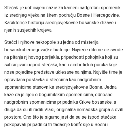
Stećak je uobičajeni naziv za kameni nadgrobni spomenik
iz srednjeg vijeka na širem području Bosne i Hercegovine.
Karakteriše historiju srednjovjekovne bosanske države i
njenih susjednih krajeva.
Stećci i njihove nekropole su jedna od misterija
bosanskohercegovačke historije. Najveće dileme se svode
na pitanja njihovog porijekla, pripadnosti pokojnika koji su
sahranjivani ispod stećaka, kao i simboličkih poruka koje
nose pojedine predstave uklesane na njima. Najviše time je
opravdana postavka o stećcima kao nadgrobnim
spomenicima stanovnika srednjovjekovne Bosne. Jedna
kaže da je riječ o bogumilskim spomenicima, odnosno
nadgrobnim spomenicima pripadnika Crkve bosanske, a
druga da su ih radili Vlasi, originalna nomadska grupa s ovih
prostora. Ono što je sigurno jest da su se ispod stećaka
pokopavali pripadnici tri tadašnje konfesije u Bosni i