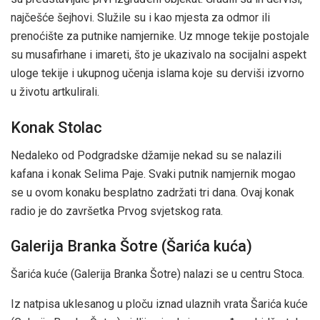
najčešće šejhovi. Služile su i kao mjesta za odmor ili
prenoćište za putnike namjernike. Uz mnoge tekije postojale
su musafirhane i imareti, što je ukazivalo na socijalni aspekt
uloge tekije i ukupnog učenja islama koje su derviši izvorno
u životu artkulirali.
Konak Stolac
Nedaleko od Podgradske džamije nekad su se nalazili
kafana i konak Selima Paje. Svaki putnik namjernik mogao
se u ovom konaku besplatno zadržati tri dana. Ovaj konak
radio je do završetka Prvog svjetskog rata.
Galerija Branka Šotre (Šarića kuća)
Šarića kuće (Galerija Branka Šotre) nalazi se u centru Stoca.
Iz natpisa uklesanog u ploču iznad ulaznih vrata Šarića kuće