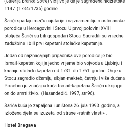
(Galerija Branka Šotre) vidljivo je da je sagrađena hidžretske
1147. (1734/1735) godine.
Šarići spadaju među najstarije i najznamenitije muslimanske
porodice u Hercegovini i Stocu. U prvoj polovini XVIII
stoljeća Šarići su bili gospodari Stoca. Sagradili su vrijedne
zadužbine i bili prvi kapetani stolačke kapetanije.
Jedan od najznačajnijih pripadnika ove porodice je bio
Ismail-kapetan koji je jedno vrijeme bio vojvoda u Ljubinju i
kasnije stolački kapetan od 1731. do 1761. godine. On je u
Stocu sagradio džamiju, sibjan-mekteb, čatrnju i više dućana.
Posebno je značajna kuća Ismail-kapetana Šarića u kojoj je
on do smrti živio. (Hasandedić, 1997, str.96).
Šarića kuća je zapaljena i uništena 26. jula 1993. godine, a
izložena djela su izuzeta, od strane «ratnih vlasti» .
Hotel Bregava