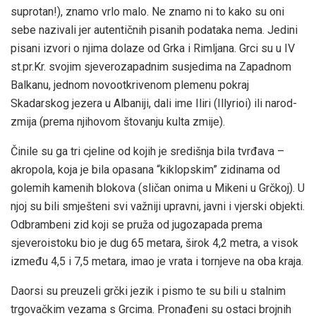
suprotan!), znamo vrlo malo. Ne znamo ni to kako su oni
sebe nazivali jer autentičnih pisanih podataka nema. Jedini
pisani izvori o njima dolaze od Grka i Rimljana. Grci su u IV
st.pr.Kr. svojim sjeverozapadnim susjedima na Zapadnom
Balkanu, jednom novootkrivenom plemenu pokraj
Skadarskog jezera u Albaniji, dali ime Iliri (Illyrioi) ili narod-
zmija (prema njihovom štovanju kulta zmije).
Činile su ga tri cjeline od kojih je središnja bila tvrđava –
akropola, koja je bila opasana “kiklopskim” zidinama od
golemih kamenih blokova (sličan onima u Mikeni u Grčkoj). U
njoj su bili smješteni svi važniji upravni, javni i vjerski objekti.
Odbrambeni zid koji se pruža od jugozapada prema
sjeveroistoku bio je dug 65 metara, širok 4,2 metra, a visok
između 4,5 i 7,5 metara, imao je vrata i tornjeve na oba kraja.
Daorsi su preuzeli grčki jezik i pismo te su bili u stalnim
trgovačkim vezama s Grcima. Pronađeni su ostaci brojnih