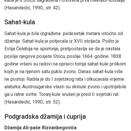
kada je u Stocu sagrađena i otvorena prva mektebi-ibtidaija.
(Hasandedić, 1990., str. 42).
Sahat-kula
Sahat-kula je bila izgrađena pedesetak metara istočno od
džamije. Sahat-kula je potjecala iz XVII stoljeća. Pošto je
Evlija Čelebija ne spominje, pretpostavlja se da je nastala
poslije njegove posjete Stocu, poslije 1664. godine. 1838.
godine vršeni su radovi na opravci tornja sahat-kule prilikom
kojih je na njenom satu puklo zvono. Danas sahat-kula više
ne postoji. Radila je do I svjetskog rata i otkucavala vrijeme
alaturka. Austrougarske vlasti su skinule zvono i upotrijebile
ga u ratne svrhe. Toranj kule srušen je pred II svjetski rat.
(Hasandedić, 1990., str. 52).
Podgradska džamija i ćuprija
Džamija Ali-paše Rizvanbegovića