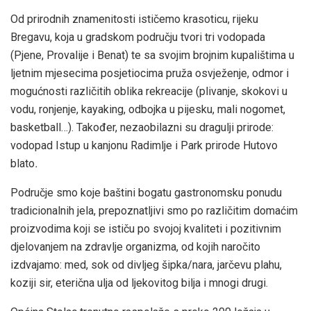
Od prirodnih znamenitosti ističemo krasoticu, rijeku
Bregavu, koja u gradskom području tvori tri vodopada
(Pjene, Provalije i Benat) te sa svojim brojnim kupalištima u
ljetnim mjesecima posjetiocima pruža osvježenje, odmor i
mogućnosti različitih oblika rekreacije (plivanje, skokovi u
vodu, ronjenje, kayaking, odbojka u pijesku, mali nogomet,
basketball…). Također, nezaobilazni su dragulji prirode:
vodopad Istup u kanjonu Radimlje i Park prirode Hutovo
blato
.
Područje smo koje baštini bogatu gastronomsku ponudu
tradicionalnih jela, prepoznatljivi smo po različitim domaćim
proizvodima koji se ističu po svojoj kvaliteti i pozitivnim
djelovanjem na zdravlje organizma, od kojih naročito
izdvajamo: med, sok od divljeg šipka/nara, jarčevu plahu,
koziji sir, eterična ulja od ljekovitog bilja i mnogi drugi.