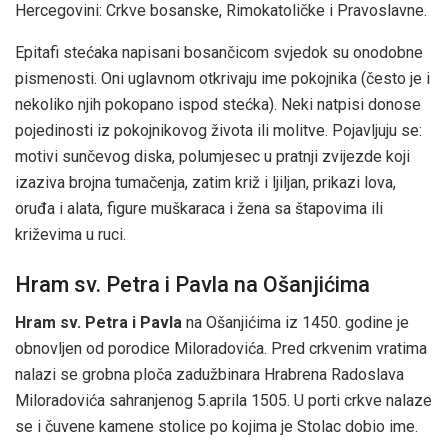
Hercegovini: Crkve bosanske, Rimokatoličke i Pravoslavne.
Epitafi stećaka napisani bosančicom svjedok su onodobne
pismenosti. Oni uglavnom otkrivaju ime pokojnika (često je i
nekoliko njih pokopano ispod stećka). Neki natpisi donose
pojedinosti iz pokojnikovog života ili molitve. Pojavljuju se:
motivi sunčevog diska, polumjesec u pratnji zvijezde koji
izaziva brojna tumačenja, zatim križ i ljiljan, prikazi lova,
oruđa i alata, figure muškaraca i žena sa štapovima ili
križevima u ruci.
Hram sv. Petra i Pavla na Ošanjićima
Hram sv. Petra i Pavla
na Ošanjićima iz 1450. godine je
obnovljen od porodice Miloradovića. Pred crkvenim vratima
nalazi se grobna ploča zadužbinara Hrabrena Radoslava
Miloradovića sahranjenog 5.aprila 1505. U porti crkve nalaze
se i čuvene kamene stolice po kojima je Stolac dobio ime.