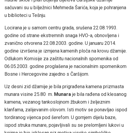
sačuvani su u bilježnici Mehmeda Šarića, koja je pohranjena
u biblioteci u Tešnju.
Locirana je u samom centru grada, srušena 22.08.1993.
godine od strane ekstremnih snaga HVO-a, obnovljena i
zvanično otvorena 22.08.2003. godine. U januaru 2014.
godine izvršena je izmjena kamenih ploča na krovu džamije.
Odlukom Komisije za zaštitu nacionalnih spomenika od
06.05.2003. godine proglašena je nacionalnim spomenikom
Bosne i Hercegovine zajedno s Čaršijom.
Uz desni zid džamije je bila prigrađena kamena prizmasta
munara visine 25.80 m.
Munara
je bila rađena od klesanog
kamena, vezanog tankoslojnom žbukom i željeznim
klanfama, zalijevanim olovom. Isti motiv se ponavljao ispod
tordiranog vijenca pod šerefom. U gornjem dijelu baze,
ispod struka munare, pojavljivali su se prelomljeni lukovi u
kojima je bio isklesan niz motiva visoke simboličke