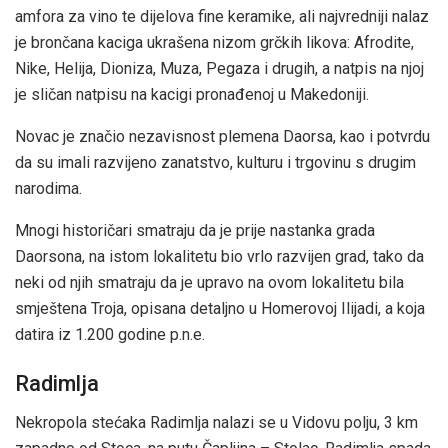
amfora za vino te dijelova fine keramike, ali najvredniji nalaz
je brončana kaciga ukrašena nizom grčkih likova: Afrodite,
Nike, Helija, Dioniza, Muza, Pegaza i drugih, a natpis na njoj
je sličan natpisu na kacigi pronađenoj u Makedoniji.
Novac je značio nezavisnost plemena Daorsa, kao i potvrdu
da su imali razvijeno zanatstvo, kulturu i trgovinu s drugim
narodima.
Mnogi historičari smatraju da je prije nastanka grada
Daorsona, na istom lokalitetu bio vrlo razvijen grad, tako da
neki od njih smatraju da je upravo na ovom lokalitetu bila
smještena Troja, opisana detaljno u Homerovoj Ilijadi, a koja
datira iz 1.200 godine p.n.e.
Radimlja
Nekropola stećaka Radimlja nalazi se u Vidovu polju, 3 km