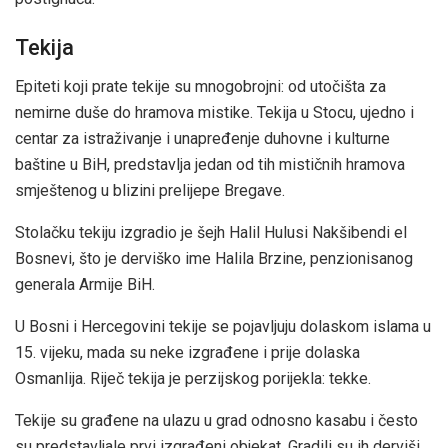
Tekija
Epiteti koji prate tekije su mnogobrojni: od utočišta za
nemirne duše do hramova mistike. Tekija u Stocu, ujedno i
centar za istraživanje i unapređenje duhovne i kulturne
baštine u BiH, predstavlja jedan od tih mističnih hramova
smještenog u blizini prelijepe Bregave.
Stolačku tekiju izgradio je šejh Halil Hulusi Nakšibendi el
Bosnevi, što je derviško ime Halila Brzine, penzionisanog
generala Armije BiH.
U Bosni i Hercegovini tekije se pojavljuju dolaskom islama u
15. vijeku, mada su neke izgrađene i prije dolaska
Osmanlija. Riječ tekija je perzijskog porijekla: tekke.
Tekije su građene na ulazu u grad odnosno kasabu i često
su predstavljale prvi izgrađeni objekat. Gradili su ih derviši,