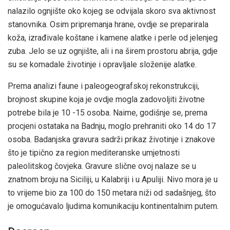
nalazilo ognjište oko kojeg se odvijala skoro sva aktivnost
stanovnika. Osim pripremanja hrane, ovdje se preparirala
koža, izrađivale koštane i kamene alatke i perle od jelenjeg
zuba. Jelo se uz ognjište, ali i na širem prostoru abrija, gdje
su se komadale životinje i opravljale složenije alatke.
Prema analizi faune i paleogeografskoj rekonstrukciji,
brojnost skupine koja je ovdje mogla zadovoljiti životne
potrebe bila je 10 -15 osoba. Naime, godišnje se, prema
procjeni ostataka na Badnju, moglo prehraniti oko 14 do 17
osoba. Badanjska gravura sadrži prikaz životinje i znakove
što je tipično za region mediteranske umjetnosti
paleolitskog čovjeka. Gravure slične ovoj nalaze se u
znatnom broju na Siciliji, u Kalabriji i u Apuliji. Nivo mora je u
to vrijeme bio za 100 do 150 metara niži od sadašnjeg, što
je omogućavalo ljudima komunikaciju kontinentalnim putem.