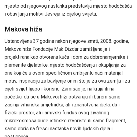
mjesto od njegovog nastanka predstavlja mjesto hodočašća
i obavljanja molitvi Jevreja iz cijelog svijeta.
Makova hiža
Ustanovljena 37 godina nakon njegove smrti, 2008. godine,
Makova hiža Fondacije Mak Dizdar zamišljena je i
projektirana kao otvorena kuća i dom za dobronamjernike i
plemenite djelatnike, mjesto hodočašćenja i okupljanja za
one koji će u ovom specifičnom ambijentu naći materijal,
motiv, inspiraciju za bavljenje onim što je za ovu zemlju i za
cijeli svijet lijepo i korisno. Zamisao je, na kraju ili na
početku, da se u Makovoj hiži ostvaruju ili barem samo
začinju vrhunska umjetnička, ali i znanstvena djela, da i
fizički prostor, ali i arhivski fundus ovog živahnog
mikrokosmosa bude istinsko izvorište ili samo fragment,
samo obris na fresci nastanka novih ljudskih djela i
postignuća.