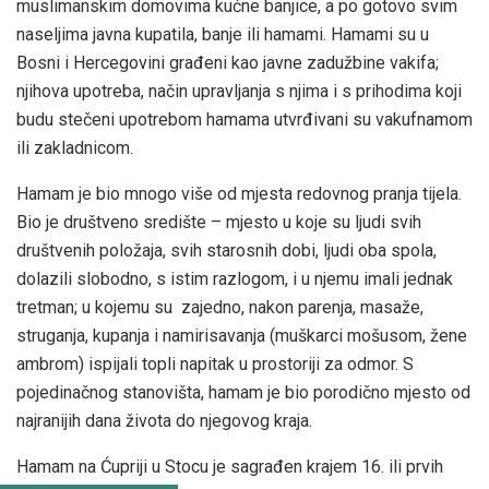
muslimanskim domovima kućne banjice, a po gotovo svim
naseljima javna kupatila, banje ili hamami. Hamami su u
Bosni i Hercegovini građeni kao javne zadužbine vakifa;
njihova upotreba, način upravljanja s njima i s prihodima koji
budu stečeni upotrebom hamama utvrđivani su vakufnamom
ili zakladnicom.
Hamam je bio mnogo više od mjesta redovnog pranja tijela.
Bio je društveno središte – mjesto u koje su ljudi svih
društvenih položaja, svih starosnih dobi, ljudi oba spola,
dolazili slobodno, s istim razlogom, i u njemu imali jednak
tretman; u kojemu su zajedno, nakon parenja, masaže,
struganja, kupanja i namirisavanja (muškarci mošusom, žene
ambrom) ispijali topli napitak u prostoriji za odmor. S
pojedinačnog stanovišta, hamam je bio porodično mjesto od
najranijih dana života do njegovog kraja.
Hamam na Ćupriji u Stocu je sagrađen krajem 16. ili prvih