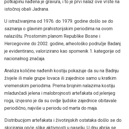
potkapinu nađena je gravura, i to je prvi nalaz ove vrste na
istočnoj obali Jadrana.
U istraživanjima od 1976. do 1979. godine došlo se do
saznanja o glavnim prahistorijskim periodima na ovom
nalazištu. Prostornim planom Republike Bosne i
Hercegovine do 2002. godine, arheološko područje Badanj
je evidentirano, valorizirano kao spomenik 1. kategorije od
nacionalnog značaja.
Analiza količine nađenih kostiju pokazuje da su na Badnju
živjele ili male grupe lovaca ili zajednice samo u kratkim
vremenskim periodima. Prema brojnim nalazima kostiju
mladunčadi jelena i malobrojnosti artefakata od jelenjeg
roga, izvjesno je da su ovdje ljudske zajednice obitavale
periodično, najviše u periodu od marta do maja.
Distribucijom artefakata i životinjskih ostataka došlo se do
skiciranja opće slike aktivnosti u naselju. U dnu abrija se