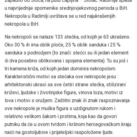
zapadno od Stoca, na putu Čapljina – Stolac. Radimlja spada
u najvrijednije spomenike srednjovjekovnog perioda u BiH.
Nekropola u Radimlji uvrštava se u red najukrašenijih
nekropola u BiH.
Na nekropoli se nalaze 133 stećka, od kojih je 63 ukrašeno.
Oko 30 % ih ima oblik ploče, 25 % oblik sanduka i 25 %
sanduka s podnožjem (to znači: stećci su ili jedan element
ili dva posebno oblikovana i spojena elementa). Tu su još i
tri kamena križa, od kojih jedan dominira nekropolom.
Karakteristični motivi sa stećaka ove nekropole jesu :
arhitektonski ukrasi sa sve četiri strane stećka, stilizirani
križevi, ljudske i životinjske figure, vinova loza, motivi iz
lova i motivi s oružjem. Zaštitni znak ili znak raspoznavanja
ove nekropole je muška figura s uzdignutom rukom i
relativno velikom šakom i prstima, koja kao da govori
putniku da će u ovom tvrdom i kršnom hercegovačkom kraju
naići na gostoljubive i prijateljski raspoložene ljude.