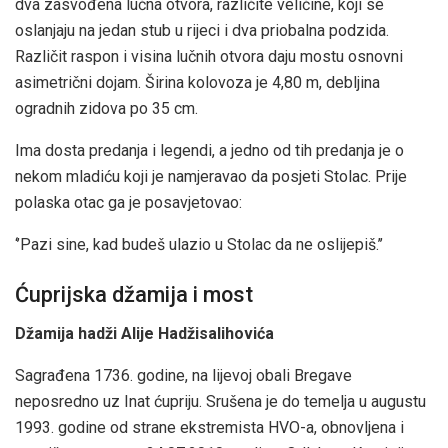
dva zasvođena lučna otvora, različite veličine, koji se
oslanjaju na jedan stub u rijeci i dva priobalna podzida.
Različit raspon i visina lučnih otvora daju mostu osnovni
asimetrični dojam. Širina kolovoza je 4,80 m, debljina
ogradnih zidova po 35 cm.
Ima dosta predanja i legendi, a jedno od tih predanja je o
nekom mladiću koji je namjeravao da posjeti Stolac. Prije
polaska otac ga je posavjetovao:
‘’Pazi sine, kad budeš ulazio u Stolac da ne oslijepiš.’’
Ćuprijska džamija i most
Džamija hadži Alije Hadžisalihovića
Sagrađena 1736. godine, na lijevoj obali Bregave
neposredno uz Inat ćupriju. Srušena je do temelja u augustu
1993. godine od strane ekstremista HVO-a, obnovljena i