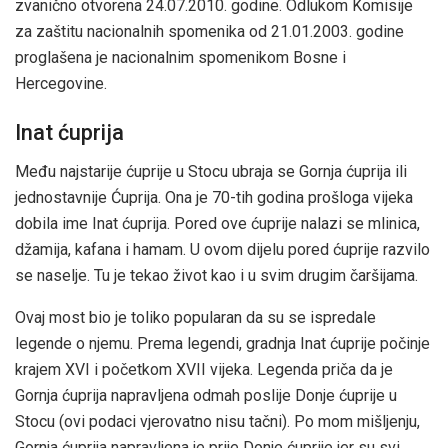
zvanično otvorena 24.07.2010. godine. Odlukom Komisije
za zaštitu nacionalnih spomenika od 21.01.2003. godine
proglašena je nacionalnim spomenikom Bosne i
Hercegovine.
Inat ćuprija
Među najstarije ćuprije u Stocu ubraja se Gornja ćuprija ili
jednostavnije Ćuprija. Ona je 70-tih godina prošloga vijeka
dobila ime Inat ćuprija. Pored ove ćuprije nalazi se mlinica,
džamija, kafana i hamam. U ovom dijelu pored ćuprije razvilo
se naselje. Tu je tekao život kao i u svim drugim čaršijama.
Ovaj most bio je toliko popularan da su se ispredale
legende o njemu. Prema legendi, gradnja Inat ćuprije počinje
krajem XVI i početkom XVII vijeka. Legenda priča da je
Gornja ćuprija napravljena odmah poslije Donje ćuprije u
Stocu (ovi podaci vjerovatno nisu tačni). Po mom mišljenju,
Gornja ćuprija napravljena je prije Donje ćuprije jer su svi