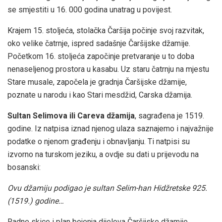
se smjestiti u 16. 000 godina unatrag u povijest.
Krajem 15. stoljeća, stolačka Čaršija počinje svoj razvitak,
oko velike čatrnje, ispred sadašnje Čaršijske džamije.
Početkom 16. stoljeća započinje pretvaranje u to doba
nenaseljenog prostora u kasabu. Uz staru čatrnju na mjestu
Stare musale, započela je gradnja Čaršijske džamije,
poznate u narodu i kao Stari mesdžid, Carska džamija.
Sultan Selimova ili Careva džamija
, sagrađena je 1519.
godine. Iz natpisa iznad njenog ulaza saznajemo i najvažnije
podatke o njenom građenju i obnavljanju. Ti natpisi su
izvorno na turskom jeziku, a ovdje su dati u prijevodu na
bosanski:
Ovu džamiju podigao je sultan Selim-han Hidžretske 925.
(1519.) godine…
Radne skice i plan bojenja dijelova Čaršijske džamije