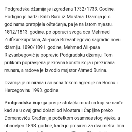
Podgradska džamija je izgrađena 1732/1733. Godine.
Podigao je hadži Salih Buro iz Mostara. Džamija je s
godinama pretrpjela oštećenja, pa je na istom mjestu,
1812/1813. godine, po oporuci svoga oca Mehmed
Zulfikar-kapetana, Ali-paša Rizvanbegović sagradio novu
džamiju. 1890/1891. godine, Mehmed Ali-paša
Rizvanbegović je popravio Podgradsku džamiju. Tom
prilikom popravljena je krovna konstrukcija i prezidana
munara, a radove je izvodio majstor Ahmed Burina.
Džamija je minirana i srušena tokom agresije na Bosnu i
Hercegovinu 1993. godine.
Podgradska ćuprija
prvi je stolački most na koji se naiđe
kad se u ovaj grad dolazi od Mostara i Čapljine preko
Domanovića. Građen je početkom osamnaestog vijeka, a
obnovljen 1898. godine, kada je proširen za dva metra. Ima