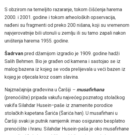
S obzirom na temeljito razaranje, tokom čišćenja harema
2000. i 2001. godine i tokom arheoloških opservacija,
nađeni su fragmenti od preko 200 nišana, koji su vremenom
najvjerovatnije bili utonuli u zemlju ili su tamo zapali nakon
uništenja harema 1955. godine.
Šadrvan
pred džamijom izgradio je 1909. godine hadži
Salih Behmen. Bio je građen od kamena i sastojao se iz
malog bazena iz kojeg se voda prelijevala u veći bazen iz
kojeg je otjecala kroz osam slavina.
Najznačajnija građevina u Čaršiji
–
musafirhana
(prenoćište) pripada vakufu najvećeg poznatog stolačkog
vakifa Silahdar Husein–paše iz znamenite porodice
stolačkih kapetana Šarića (Šarića han). U musafirhani u
Čaršiji svaki je putnik namjernik imao osigurano besplatno
prenoćište i hranu. Silahdar Husein-paša je oko musafirhane