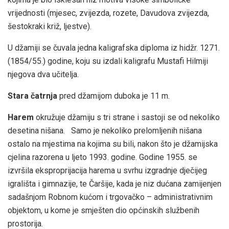
vrijednosti (mjesec, zvijezda, rozete, Davudova zvijezda,
šestokraki križ, ljestve).
U džamiji se čuvala jedna kaligrafska diploma iz hidžr. 1271.
(1854/55.) godine, koju su izdali kaligrafu Mustafi Hilmiji
njegova dva učitelja.
Stara čatrnja
pred džamijom duboka je 11 m.
Harem
okružuje džamiju s tri strane i sastoji se od nekoliko
desetina nišana. Samo je nekoliko prelomljenih nišana
ostalo na mjestima na kojima su bili, nakon što je džamijska
cjelina razorena u ljeto 1993. godine. Godine 1955. se
izvršila eksproprijacija harema u svrhu izgradnje dječijeg
igrališta i gimnazije, te Čaršije, kada je niz dućana zamijenjen
sadašnjom Robnom kućom i trgovačko – administrativnim
objektom, u kome je smješten dio općinskih službenih
prostorija.