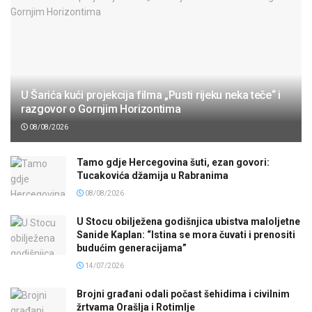
U Šarića kući projekcija filma „Pusti rijeku neka teče“ i
razgovor o Gornjim Horizontima
08/08/2026
Tamo gdje Hercegovina šuti, ezan govori:
Tucakovića džamija u Rabranima
08/08/2026
U Stocu obilježena godišnjica ubistva maloljetne
Sanide Kaplan: “Istina se mora čuvati i prenositi
budućim generacijama”
14/07/2026
Brojni građani odali počast šehidima i civilnim
žrtvama Orašlja i Rotimlje