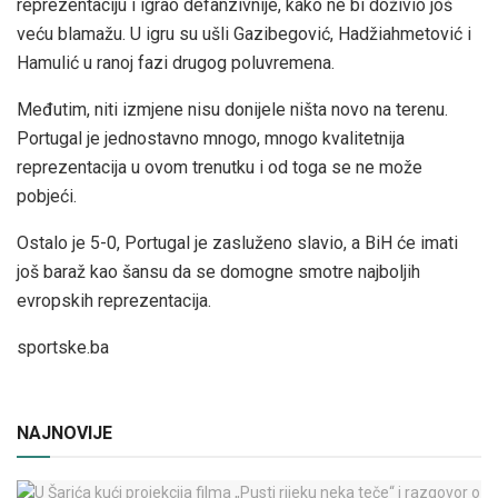
reprezentaciju i igrao defanzivnije, kako ne bi doživio još
veću blamažu. U igru su ušli Gazibegović, Hadžiahmetović i
Hamulić u ranoj fazi drugog poluvremena.
Međutim, niti izmjene nisu donijele ništa novo na terenu.
Portugal je jednostavno mnogo, mnogo kvalitetnija
reprezentacija u ovom trenutku i od toga se ne može
pobjeći.
Ostalo je 5-0, Portugal je zasluženo slavio, a BiH će imati
još baraž kao šansu da se domogne smotre najboljih
evropskih reprezentacija.
sportske.ba
NAJNOVIJE