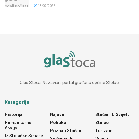
13/07/2026
Glas Stoca. Nezavisni portal građana općine Stolac.
Kategorije
Historija
Najave
Stočani U Svijetu
Humanitarne
Politika
Stolac
Akcije
Poznati Stočani
Turizam
Iz Stolačke Sehare
Sjećanja (In
Vijesti