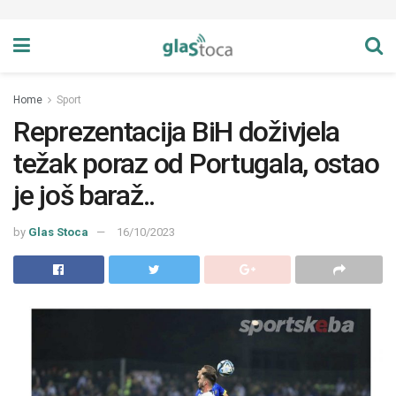
Home
Sport
Reprezentacija BiH doživjela
težak poraz od Portugala, ostao
je još baraž..
by
Glas Stoca
16/10/2023