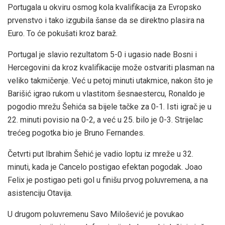
Portugala u okviru osmog kola kvalifikacija za Evropsko
prvenstvo i tako izgubila šanse da se direktno plasira na
Euro. To će pokušati kroz baraž.
Portugal je slavio rezultatom 5-0 i ugasio nade Bosni i
Hercegovini da kroz kvalifikacije može ostvariti plasman na
veliko takmičenje. Već u petoj minuti utakmice, nakon što je
Barišić igrao rukom u vlastitom šesnaestercu, Ronaldo je
pogodio mrežu Šehića sa bijele tačke za 0-1. Isti igrač je u
22. minuti povisio na 0-2, a već u 25. bilo je 0-3. Strijelac
trećeg pogotka bio je Bruno Fernandes.
Četvrti put Ibrahim Šehić je vadio loptu iz mreže u 32.
minuti, kada je Cancelo postigao efektan pogodak. Joao
Felix je postigao peti gol u finišu prvog poluvremena, a na
asistenciju Otavija.
U drugom poluvremenu Savo Milošević je povukao