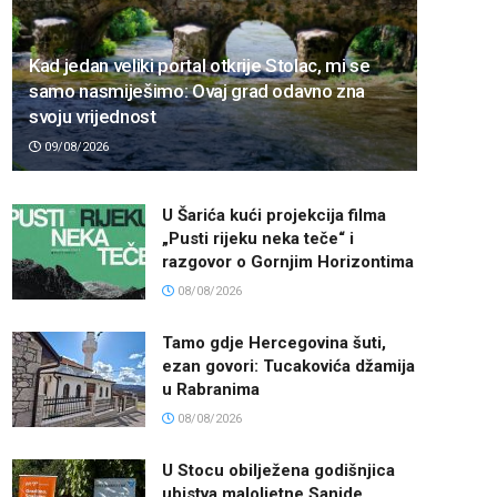
Kad jedan veliki portal otkrije Stolac, mi se
samo nasmiješimo: Ovaj grad odavno zna
svoju vrijednost
09/08/2026
U Šarića kući projekcija filma
„Pusti rijeku neka teče“ i
razgovor o Gornjim Horizontima
08/08/2026
Tamo gdje Hercegovina šuti,
ezan govori: Tucakovića džamija
u Rabranima
08/08/2026
U Stocu obilježena godišnjica
ubistva maloljetne Sanide