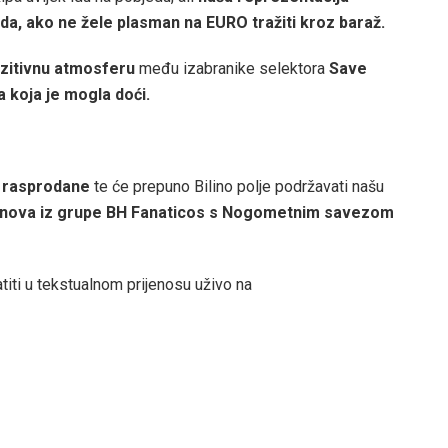
da, ako ne žele plasman na EURO tražiti kroz baraž.
ozitivnu atmosferu
među izabranike selektora
Save
a koja je mogla doći.
u rasprodane
te će prepuno Bilino polje podržavati našu
 fanova iz grupe BH Fanaticos s Nogometnim savezom
atiti u tekstualnom prijenosu uživo na