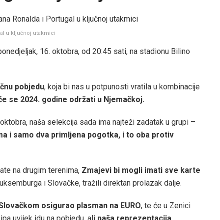
al u ključnoj utakmici
edjeljak, 16. oktobra, od 20:45 sati, na stadionu Bilino
učnu pobjedu
, koja bi nas u potpunosti vratila u kombinacije
e se 2024. godine održati u Njemačkoj.
 oktobra, naša selekcija sada ima najteži zadatak u grupi –
ma i samo dva primljena pogotka, i to oba protiv
ate na drugim terenima,
Zmajevi bi mogli imati sve karte
Luksemburga i Slovačke, tražili direktan prolazak dalje.
 Slovačkom osigurao plasman na EURO
, te će u Zenici
ipa uvijek idu na pobjedu, ali
naša reprezentacija