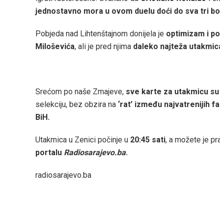
jednostavno mora u ovom duelu doći do sva tri bo
Pobjeda nad Lihtenštajnom donijela je
optimizam i p
Miloševića
, ali je pred njima
daleko najteža utakmic
Srećom po naše Zmajeve,
sve karte za utakmicu s
selekciju, bez obzira na
‘rat’ između najvatrenijih
BiH.
Utakmica u Zenici počinje u
20:45 sati
, a možete je pr
portalu
Radiosarajevo.ba
.
radiosarajevo.ba