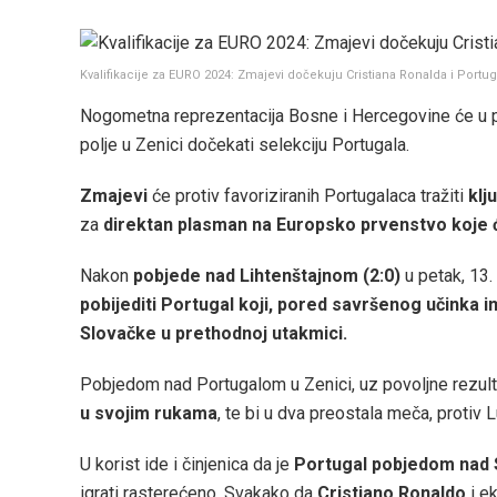
Kvalifikacije za EURO 2024: Zmajevi dočekuju Cristiana Ronalda i Portug
Nogometna reprezentacija Bosne i Hercegovine će u pon
polje u Zenici dočekati selekciju Portugala.
Zmajevi
će protiv favoriziranih Portugalaca tražiti
klj
za
direktan plasman na Europsko prvenstvo koje ć
Nakon
pobjede nad Lihtenštajnom (2:0)
u petak, 13.
pobijediti Portugal koji, pored savršenog učinka i
Slovačke u prethodnoj utakmici.
Pobjedom nad Portugalom u Zenici, uz povoljne rezult
u svojim rukama
, te bi u dva preostala meča, protiv 
U korist ide i činjenica da je
Portugal pobjedom nad
igrati rasterećeno. Svakako da
Cristiano Ronaldo
i ek