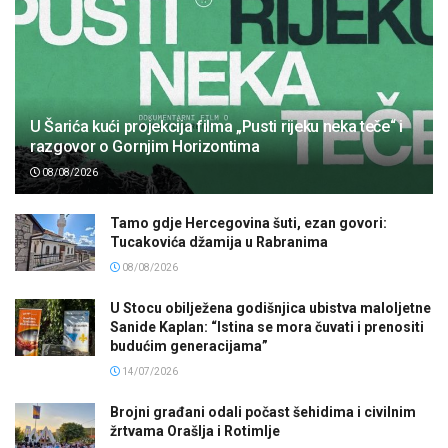
U Šarića kući projekcija filma „Pusti rijeku neka teče“ i
razgovor o Gornjim Horizontima
08/08/2026
Tamo gdje Hercegovina šuti, ezan govori:
Tucakovića džamija u Rabranima
08/08/2026
U Stocu obilježena godišnjica ubistva maloljetne
Sanide Kaplan: “Istina se mora čuvati i prenositi
budućim generacijama”
14/07/2026
Brojni građani odali počast šehidima i civilnim
žrtvama Orašlja i Rotimlje