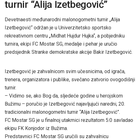
turnir “Alija Izetbegović”
Devetnaesti međunarodni malonogometni turnir „Alija
Izetbegović“ održan je u Univerzitetsko sportsko
rekreativnom centru „Midhat Hujdur Hujka“, a pobjedniku
turnira, ekipi FC Mostar SG, medalje i pehar je uručio
predsjednik Stranke demokratske akcije Bakir Izetbegović.
Izetbegović je zahvalnicom svim učesnicima, od igrača,
trenera, organizatora i publike, svečano zatvorio ovogodišnji
turnir.
– Vidimo se, ako Bog da, sljedeće godine u herojskom
Bužimu – poručio je Izetbegović najavljujući naredni, 20.
tradicionalni malonogometni turnir “Alija Izetbegović”.
FC Mostar SG je u finalnoj utakmici rezultatom 5:0 savladao
ekipu FK Konjodor iz Bužima.
Predstavnici FC Mostar SG uručili su zahvalnicu