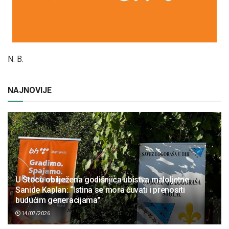
N. B.
NAJNOVIJE
U Stocu obilježena godišnjica ubistva maloljetne
Sanide Kaplan: “Istina se mora čuvati i prenositi
budućim generacijama”
14/07/2026