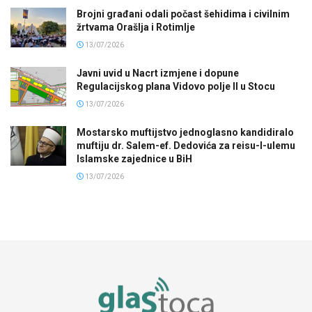
Brojni građani odali počast šehidima i civilnim
žrtvama Orašlja i Rotimlje
13/07/2026
Javni uvid u Nacrt izmjene i dopune
Regulacijskog plana Vidovo polje II u Stocu
13/07/2026
Mostarsko muftijstvo jednoglasno kandidiralo
muftiju dr. Salem-ef. Dedovića za reisu-l-ulemu
Islamske zajednice u BiH
13/07/2026