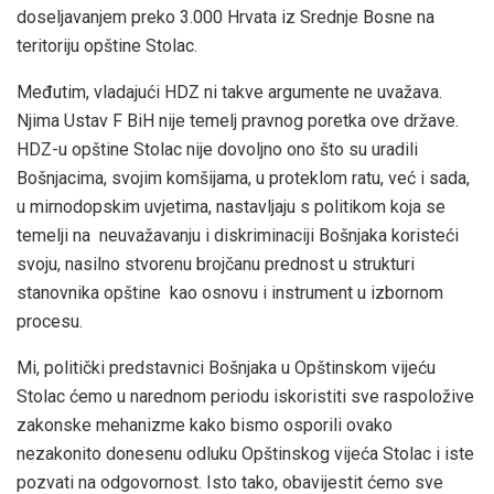
doseljavanjem preko 3.000 Hrvata iz Srednje Bosne na
teritoriju opštine Stolac.
Međutim, vladajući HDZ ni takve argumente ne uvažava.
Njima Ustav F BiH nije temelj pravnog poretka ove države.
HDZ-u opštine Stolac nije dovoljno ono što su uradili
Bošnjacima, svojim komšijama, u proteklom ratu, već i sada,
u mirnodopskim uvjetima, nastavljaju s politikom koja se
temelji na neuvažavanju i diskriminaciji Bošnjaka koristeći
svoju, nasilno stvorenu brojčanu prednost u strukturi
stanovnika opštine kao osnovu i instrument u izbornom
procesu.
Mi, politički predstavnici Bošnjaka u Opštinskom vijeću
Stolac ćemo u narednom periodu iskoristiti sve raspoložive
zakonske mehanizme kako bismo osporili ovako
nezakonito donesenu odluku Opštinskog vijeća Stolac i iste
pozvati na odgovornost. Isto tako, obavijestit ćemo sve