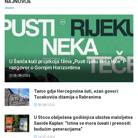
NAJNOVIJE
U Šarića kući projekcija filma „Pusti rijeku neka teče“ i
razgovor o Gornjim Horizontima
08/08/2026
Tamo gdje Hercegovina šuti, ezan govori:
Tucakovića džamija u Rabranima
08/08/2026
U Stocu obilježena godišnjica ubistva maloljetne
Sanide Kaplan: “Istina se mora čuvati i prenositi
budućim generacijama”
14/07/2026