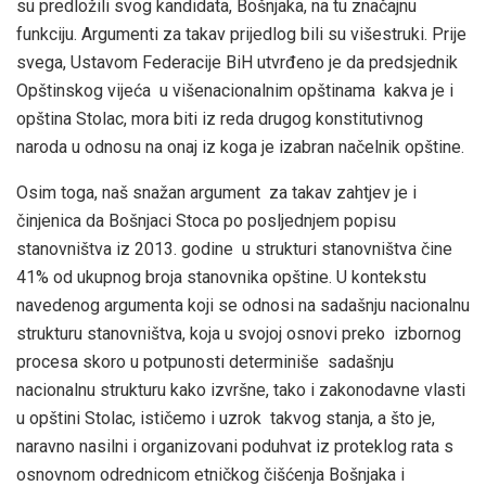
su predložili svog kandidata, Bošnjaka, na tu značajnu
funkciju. Argumenti za takav prijedlog bili su višestruki. Prije
svega, Ustavom Federacije BiH utvrđeno je da predsjednik
Opštinskog vijeća u višenacionalnim opštinama kakva je i
opština Stolac, mora biti iz reda drugog konstitutivnog
naroda u odnosu na onaj iz koga je izabran načelnik opštine.
Osim toga, naš snažan argument za takav zahtjev je i
činjenica da Bošnjaci Stoca po posljednjem popisu
stanovništva iz 2013. godine u strukturi stanovništva čine
41% od ukupnog broja stanovnika opštine. U kontekstu
navedenog argumenta koji se odnosi na sadašnju nacionalnu
strukturu stanovništva, koja u svojoj osnovi preko izbornog
procesa skoro u potpunosti determiniše sadašnju
nacionalnu strukturu kako izvršne, tako i zakonodavne vlasti
u opštini Stolac, ističemo i uzrok takvog stanja, a što je,
naravno nasilni i organizovani poduhvat iz proteklog rata s
osnovnom odrednicom etničkog čišćenja Bošnjaka i