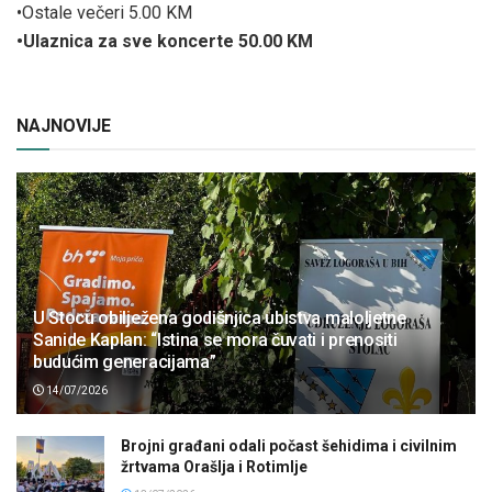
•Ostale večeri 5.00 KM
•Ulaznica za sve koncerte 50.00 KM
NAJNOVIJE
U Stocu obilježena godišnjica ubistva maloljetne
Sanide Kaplan: “Istina se mora čuvati i prenositi
budućim generacijama”
14/07/2026
Brojni građani odali počast šehidima i civilnim
žrtvama Orašlja i Rotimlje