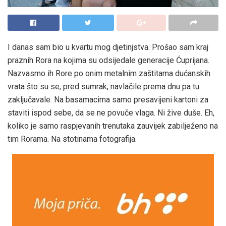
I danas sam bio u kvartu mog djetinjstva. Prošao sam kraj
praznih Rora na kojima su odsijedale generacije Ćuprijana.
Nazvasmo ih Rore po onim metalnim zaštitama dućanskih
vrata što su se, pred sumrak, navlačile prema dnu pa tu
zaključavale. Na basamacima samo presavijeni kartoni za
staviti ispod sebe, da se ne povuče vlaga. Ni žive duše. Eh,
koliko je samo raspjevanih trenutaka zauvijek zabilježeno na
tim Rorama. Na stotinama fotografija.