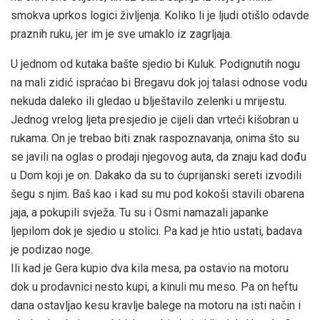
smokva uprkos logici življenja. Koliko li je ljudi otišlo odavde
praznih ruku, jer im je sve umaklo iz zagrljaja.
U jednom od kutaka bašte sjedio bi Kuluk. Podignutih nogu
na mali zidić ispraćao bi Bregavu dok joj talasi odnose vodu
nekuda daleko ili gledao u blještavilo zelenki u mrijestu.
Jednog vrelog ljeta presjedio je cijeli dan vrteći kišobran u
rukama. On je trebao biti znak raspoznavanja, onima što su
se javili na oglas o prodaji njegovog auta, da znaju kad dođu
u Dom koji je on. Dakako da su to ćuprijanski sereti izvodili
šegu s njim. Baš kao i kad su mu pod kokoši stavili obarena
jaja, a pokupili svježa. Tu su i Osmi namazali japanke
ljepilom dok je sjedio u stolici. Pa kad je htio ustati, badava
je podizao noge.
Ili kad je Gera kupio dva kila mesa, pa ostavio na motoru
dok u prodavnici nesto kupi, a kinuli mu meso. Pa on heftu
dana ostavljao kesu kravlje balege na motoru na isti način i