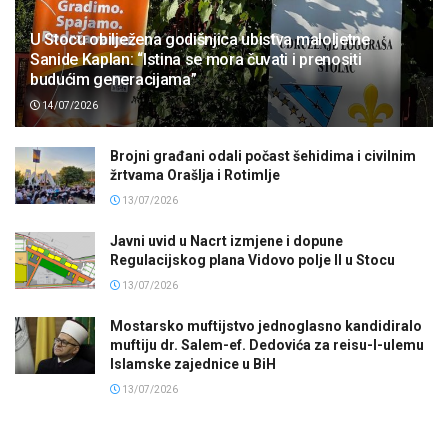
U Stocu obilježena godišnjica ubistva maloljetne
Sanide Kaplan: “Istina se mora čuvati i prenositi
budućim generacijama”
14/07/2026
Brojni građani odali počast šehidima i civilnim
žrtvama Orašlja i Rotimlje
13/07/2026
Javni uvid u Nacrt izmjene i dopune
Regulacijskog plana Vidovo polje II u Stocu
13/07/2026
Mostarsko muftijstvo jednoglasno kandidiralo
muftiju dr. Salem-ef. Dedovića za reisu-l-ulemu
Islamske zajednice u BiH
13/07/2026