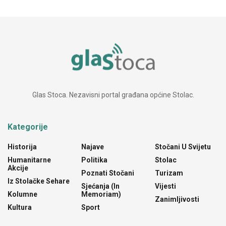
Glas Stoca. Nezavisni portal građana općine Stolac.
Kategorije
Historija
Najave
Stočani U Svijetu
Humanitarne
Politika
Stolac
Akcije
Poznati Stočani
Turizam
Iz Stolačke Sehare
Sjećanja (In
Vijesti
Kolumne
Memoriam)
Zanimljivosti
Kultura
Sport