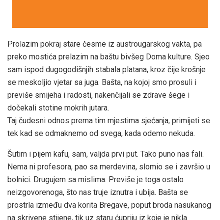
Prolazim pokraj stare česme iz austrougarskog vakta, pa
preko mostića prelazim na baštu bivšeg Doma kulture. Sjeo
sam ispod dugogodišnjih stabala platana, kroz čije krošnje
se meskoljio vjetar sa juga. Bašta, na kojoj smo prosuli i
previše smijeha i radosti, nakenčijali se zdrave šege i
dočekali stotine mokrih jutara.
Taj čudesni odnos prema tim mjestima sjećanja, primijeti se
tek kad se odmaknemo od svega, kada odemo nekuda.
Šutim i pijem kafu, sam, valjda prvi put. Tako puno nas fali.
Nema ni profesora, pao sa merdevina, slomio se i završio u
bolnici. Drugujem sa mislima. Previše je toga ostalo
neizgovorenoga, što nas truje iznutra i ubija. Bašta se
prostrla između dva korita Bregave, poput broda nasukanog
na skrivene stijene, tik uz staru ćupriju iz koje je nikla