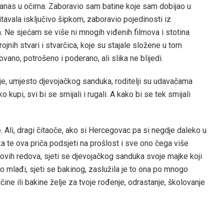
 danas u očima. Zaboravio sam batine koje sam dobijao u
itavala isključivo šipkom, zaboravio pojedinosti iz
. Ne sjećam se više ni mnogih viđenih filmova i stotina
brojnih stvari i stvarčica, koje su stajale složene u tom
ano, potrošeno i poderano, ali slika ne blijedi.
lije, umjesto djevojačkog sanduka, roditelji su udavačama
kupi, svi bi se smijali i rugali. A kako bi se tek smijali
Ali, dragi čitaoče, ako si Hercegovac pa si negdje daleko u
ka te ova priča podsjeti na prošlost i sve ono čega više
vih redova, sjeti se djevojačkog sanduka svoje majke koji
ešto mlađi, sjeti se bakinog, zaslužila je to ona po mnogo
čine ili bakine želje za tvoje rođenje, odrastanje, školovanje