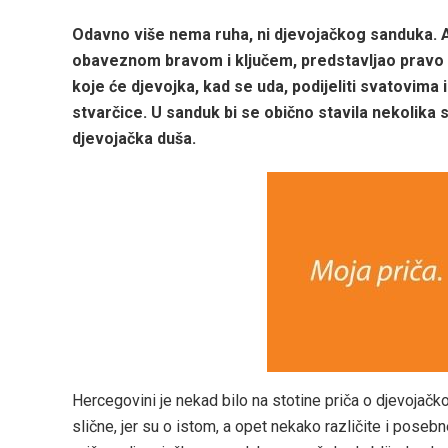
Odavno više nema ruha, ni djevojačkog sanduka. A 
obaveznom bravom i ključem, predstavljao pravo m
koje će djevojka, kad se uda, podijeliti svatovima i
stvarčice. U sanduk bi se obično stavila nekolika s
djevojačka duša.
Hercegovini je nekad bilo na stotine priča o djevojačko
slične, jer su o istom, a opet nekako različite i posebn