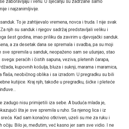
se zaboravljaju i venu. U sjećanju su zadržane samo
je i najzanimljivije.
 sanduk. To je zahtijevalo vremena, novca i truda. I nije svak
a njih su sanduk i njegov sadržaj predstavljali veliku i
ga šest godina, imao priliku da zavirim u djevojački sanduk.
ošena, a za desetak dana se spremala i svadba, pa su moji
 je sve spremila u sanduk, neopaženo sam se ušunjao, stao
u svega: peraćih i čistih sapuna, veziva, pletenih čarapa,
rdžada, kupovnih košulja, bluza i suknji, marama i maramica,
a flaša, neobičnog oblika i sa izradom. U pregradku su bili
ebne kutijice. Kraj njih, takođe u pregradku, šićke i pleteće
đinđuve…
me zadugo nisu primijetili iza sebe. A buduća mlada je,
azujući šta je sve spremila u ruho. Sa njenog lica i iz
i sreća. Kad sam konačno otkriven, uzeli su me za ruku i
ih očiju. Bilo je, međutim, već kasno jer sam sve vidio. I ne