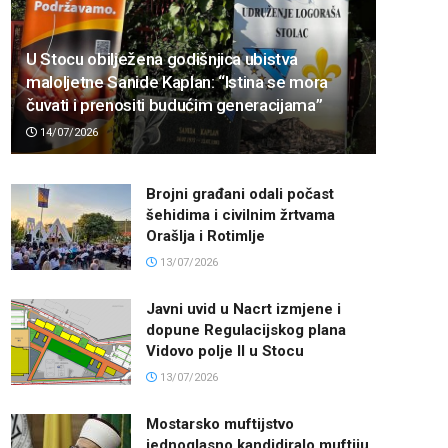
U Stocu obilježena godišnjica ubistva
maloljetne Sanide Kaplan: “Istina se mora
čuvati i prenositi budućim generacijama”
14/07/2026
Brojni građani odali počast
šehidima i civilnim žrtvama
Orašlja i Rotimlje
13/07/2026
Javni uvid u Nacrt izmjene i
dopune Regulacijskog plana
Vidovo polje II u Stocu
13/07/2026
Mostarsko muftijstvo
jednoglasno kandidiralo muftiju