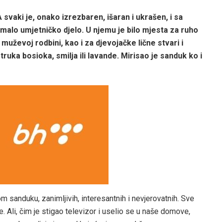
svaki je, onako izrezbaren, išaran i ukrašen, i sa
alo umjetničko djelo. U njemu je bilo mjesta za ruho
 muževoj rodbini, kao i za djevojačke lične stvari i
truka bosioka, smilja ili lavande. Mirisao je sanduk ko i
m sanduku, zanimljivih, interesantnih i nevjerovatnih. Sve
e. Ali, čim je stigao televizor i uselio se u naše domove,