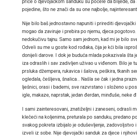
priče o djevojačkom sanduku su počele da blijede, da 
pojedine, što ne znači da su one najbolje, najinteresantni
Nije bilo baš jednostavno napuniti i prirediti djevojački
mogao da zaviruje i prebira po njemu, djeca pogotovo. Z
nedokučivu tajnu. Samo sam jednom, kad mi je bilo sve
Odveli su me u goste kod rođaka, čija je kći bila ispr
donijeli darove. I dok je buduća mlada pokazivala šta
iza odraslih i sav zadivljen uživao u viđenom. Bilo je t
prsluka džempera, rukavica i šalova, peškira, tkanih se
ogledala, češljeva, šnalica… Našla se čak i jedna prazn
lješnici, orasi i bademi, sve razvrstano i složeno u pos
igle, makaze, naprstak, jedan đerdan, minđuše, neke 
I sami zainteresovani, znatiželjni i zaneseni, odrasli 
klečeći na koljenima, preturala po sanduku, predano pok
svakog pokreta izbijalo je oduševljenje, zadovoljstvo 
izveli iz sobe. Nije djevojački sanduk za djece i njihov