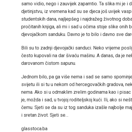
samo vidio, nego i zauvijek zapamtio. Ta slika mi je i
djetinjstvu, iz vremena kad su se djeca još uvijek vasp
studentskih dana, najljepšeg i najdražeg životnog doba
pročitanih knjiga, ali mi i sad u očima stoje slike onih 
djevojačkom sanduku. Davno je to bilo i davno sve darov
Bili su to zadnji djevojački sanduci. Neko vrijeme pos
često kupovali na dar šivaću mašinu. A danas, da je neko 
darovanom čistom sapunu.
Jednom bilo, pa ga više nema i sad se samo spominje. 
svijetu ili si tu u nekom od hercegovačkih gradova, ne
nema. Ako si u odmaklim zrelim godinama kao i pisac o
je, možda i sad, u tvojoj roditeljskoj kući. Ili, ako si n
čemu. Sjeti se da su iz tog sanduka izašle najbolje maj
i sretan život. Sjeti se…
glasstoca.ba