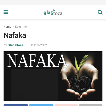
Home
Kolumne
Nafaka
by
Glas Stoca
08/03/2022