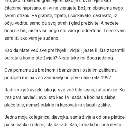
Eto, ako imate bar gram vjere, tako je u svim vjerskim
ćitabima napisano, ali vi ne vjerujete Božjim objavama nego
svom strahu. Pa grabite, trpate, ušuškavate, sakrivate, iz
očiju vadite, samo da svoj strah i glad preživite. A nećete
boni ne bili, ništa više nego što vam je određeno. I neće vam
zafaliti, ako vam je suđeno.
Kao da niste već sve preživjeli i vidjeli, jeste li išta zapamtili
od rata u kome ste živjeli? Niste tako mi Boga jedinog.
Ova pomama za brašnom i benzinom i ostalim zalihama,
podsjeti me na već zaboravljene prve dane rata 1992.
Radili mi još uvijek, iako je sve već bilo jasno, rat počinje. Ko
ima para navlači, evo isto kao i vi sada, a kod nas slabe
plaće bile, nemaš odakle ni kupovati ni slagati zalihe.
Jedna moja koleginica, djevojka, sama živjela od one platice,
pa se našla u dilemi, šta da radi. Kao, trebala bi i ona nešto