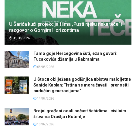
U Šarića kući projekcija filma „Pusti rijeku neka teče“ i
razgovor o Gornjim Horizontima
08/08/2026
Tamo gdje Hercegovina šuti, ezan govori:
Tucakovića džamija u Rabranima
08/08/2026
U Stocu obilježena godišnjica ubistva maloljetne
Sanide Kaplan: “Istina se mora čuvati i prenositi
budućim generacijama”
14/07/2026
Brojni građani odali počast šehidima i civilnim
žrtvama Orašlja i Rotimlje
13/07/2026