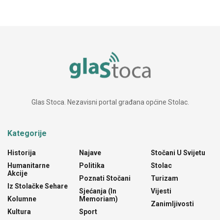
Glas Stoca. Nezavisni portal građana općine Stolac.
Kategorije
Historija
Najave
Stočani U Svijetu
Humanitarne
Politika
Stolac
Akcije
Poznati Stočani
Turizam
Iz Stolačke Sehare
Sjećanja (In
Vijesti
Kolumne
Memoriam)
Zanimljivosti
Kultura
Sport