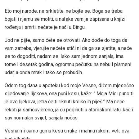
Eto moj narode, ne srkletite, ne bojte se. Boga se treba
bojati i njemu se moliti, a nafaka vam je zapisana u knjizi
rođenja i smrti, nećete je naći u Bingu.
Jod ne pijte, samo ćete se otrovati. Ako dođe do toga da
vam zatreba, vjerujte nećete stići ni da ga se sjetite, a neće
se to dogoditi, nadam se. Iako sam jednom sanjala, ima
tome i desetak godina, ogromnu pečurku na nebu i plameni
udar, a onda mrak i tako se probudih.
Odem tog dana u apoteku kod moje Vesne, dižem mjesečno
sljedovanje lijekova, ona puni kesu, kaže: ” Moja Mici puno ti
je ovo lijekova, jetra će ti riknuti koliko ih piješ.” Ma neće,
rekoh ja samouvjereno, ja ću poginuti u atomskom ratu, kao i
sav normalan svijet, sanjala noćas.
Vesna mi samo gurnu kesu u ruke i mahnu rukom, veli, ova
baš otkačila.