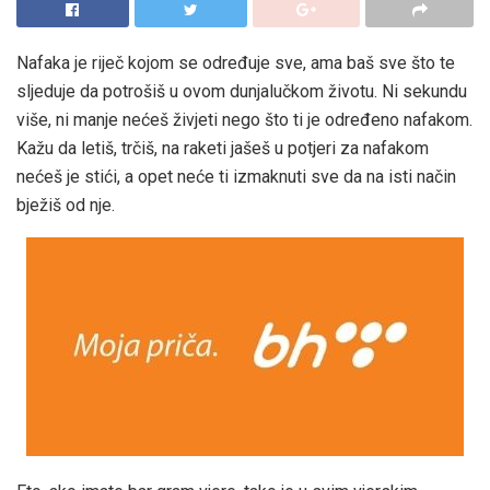
Nafaka je riječ kojom se određuje sve, ama baš sve što te
sljeduje da potrošiš u ovom dunjalučkom životu. Ni sekundu
više, ni manje nećeš živjeti nego što ti je određeno nafakom.
Kažu da letiš, trčiš, na raketi jašeš u potjeri za nafakom
nećeš je stići, a opet neće ti izmaknuti sve da na isti način
bježiš od nje.