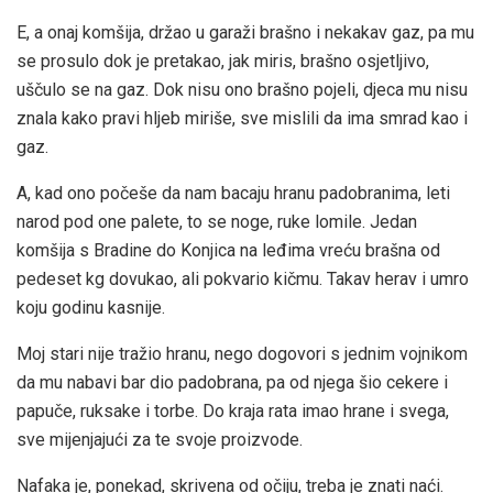
E, a onaj komšija, držao u garaži brašno i nekakav gaz, pa mu
se prosulo dok je pretakao, jak miris, brašno osjetljivo,
uščulo se na gaz. Dok nisu ono brašno pojeli, djeca mu nisu
znala kako pravi hljeb miriše, sve mislili da ima smrad kao i
gaz.
A, kad ono počeše da nam bacaju hranu padobranima, leti
narod pod one palete, to se noge, ruke lomile. Jedan
komšija s Bradine do Konjica na leđima vreću brašna od
pedeset kg dovukao, ali pokvario kičmu. Takav herav i umro
koju godinu kasnije.
Moj stari nije tražio hranu, nego dogovori s jednim vojnikom
da mu nabavi bar dio padobrana, pa od njega šio cekere i
papuče, ruksake i torbe. Do kraja rata imao hrane i svega,
sve mijenjajući za te svoje proizvode.
Nafaka je, ponekad, skrivena od očiju, treba je znati naći.