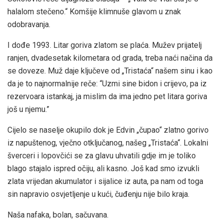
halalom stečeno.“ Komšije klimnuše glavom u znak
odobravanja.
I dođe 1993. Litar goriva zlatom se plaća. Mužev prijatelj
ranjen, dvadesetak kilometara od grada, treba naći načina da
se doveze. Muž daje ključeve od „Tristaća“ našem sinu i kao
da je to najnormalnije reče: “Uzmi sine bidon i crijevo, pa iz
rezervoara istankaj, ja mislim da ima jedno pet litara goriva
još u njemu.”
Cijelo se naselje okupilo dok je Edvin „čupao“ zlatno gorivo
iz napuštenog, vječno otključanog, našeg „Tristaća“. Lokalni
šverceri i lopovčići se za glavu uhvatili gdje im je toliko
blago stajalo ispred očiju, ali kasno. Još kad smo izvukli
zlata vrijedan akumulator i sijalice iz auta, pa nam od toga
sin napravio osvjetljenje u kući, čuđenju nije bilo kraja.
Naša nafaka, bolan, sačuvana.