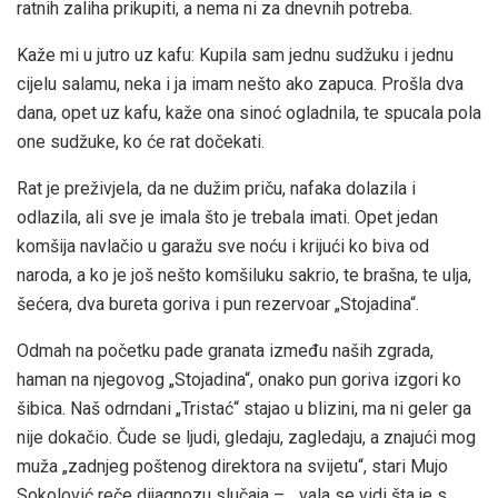
ratnih zaliha prikupiti, a nema ni za dnevnih potreba.
Kaže mi u jutro uz kafu: Kupila sam jednu sudžuku i jednu
cijelu salamu, neka i ja imam nešto ako zapuca. Prošla dva
dana, opet uz kafu, kaže ona sinoć ogladnila, te spucala pola
one sudžuke, ko će rat dočekati.
Rat je preživjela, da ne dužim priču, nafaka dolazila i
odlazila, ali sve je imala što je trebala imati. Opet jedan
komšija navlačio u garažu sve noću i krijući ko biva od
naroda, a ko je još nešto komšiluku sakrio, te brašna, te ulja,
šećera, dva bureta goriva i pun rezervoar „Stojadina“.
Odmah na početku pade granata između naših zgrada,
haman na njegovog „Stojadina“, onako pun goriva izgori ko
šibica. Naš odrndani „Tristać“ stajao u blizini, ma ni geler ga
nije dokačio. Čude se ljudi, gledaju, zagledaju, a znajući mog
muža „zadnjeg poštenog direktora na svijetu“, stari Mujo
Sokolović reče dijagnozu slučaja – „ vala se vidi šta je s