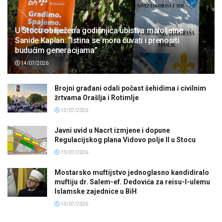
U Stocu obilježena godišnjica ubistva maloljetne
Sanide Kaplan: “Istina se mora čuvati i prenositi
budućim generacijama”
14/07/2026
Brojni građani odali počast šehidima i civilnim
žrtvama Orašlja i Rotimlje
13/07/2026
Javni uvid u Nacrt izmjene i dopune
Regulacijskog plana Vidovo polje II u Stocu
13/07/2026
Mostarsko muftijstvo jednoglasno kandidiralo
muftiju dr. Salem-ef. Dedovića za reisu-l-ulemu
Islamske zajednice u BiH
13/07/2026