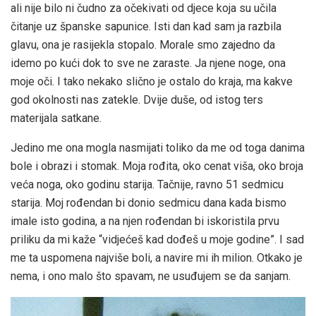
ali nije bilo ni čudno za očekivati od djece koja su učila
čitanje uz španske sapunice. Isti dan kad sam ja razbila
glavu, ona je rasijekla stopalo. Morale smo zajedno da
idemo po kući dok to sve ne zaraste. Ja njene noge, ona
moje oči. I tako nekako slično je ostalo do kraja, ma kakve
god okolnosti nas zatekle. Dvije duše, od istog ters
materijala satkane.
Jedino me ona mogla nasmijati toliko da me od toga danima
bole i obrazi i stomak. Moja rođita, oko cenat viša, oko broja
veća noga, oko godinu starija. Tačnije, ravno 51 sedmicu
starija. Moj rođendan bi donio sedmicu dana kada bismo
imale isto godina, a na njen rođendan bi iskoristila prvu
priliku da mi kaže “vidjećeš kad dođeš u moje godine”. I sad
me ta uspomena najviše boli, a navire mi ih milion. Otkako je
nema, i ono malo što spavam, ne usuđujem se da sanjam.