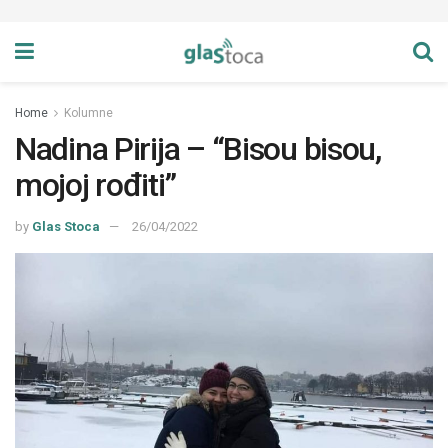
Home
Kolumne
Nadina Pirija – “Bisou bisou,
mojoj rođiti”
by
Glas Stoca
26/04/2022