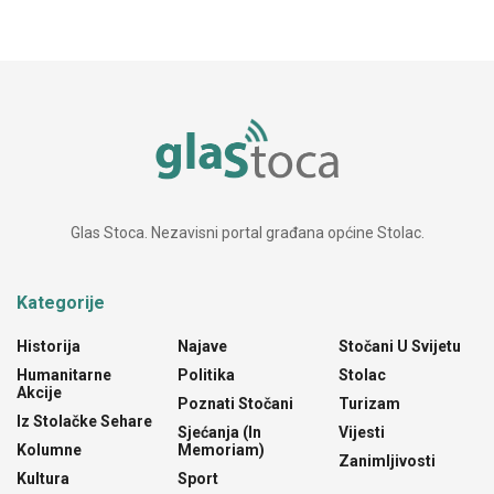
Glas Stoca. Nezavisni portal građana općine Stolac.
Kategorije
Historija
Najave
Stočani U Svijetu
Humanitarne
Politika
Stolac
Akcije
Poznati Stočani
Turizam
Iz Stolačke Sehare
Sjećanja (In
Vijesti
Kolumne
Memoriam)
Zanimljivosti
Kultura
Sport