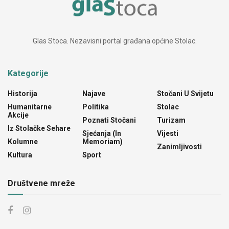
Glas Stoca. Nezavisni portal građana općine Stolac.
Kategorije
Historija
Najave
Stočani U Svijetu
Humanitarne
Politika
Stolac
Akcije
Poznati Stočani
Turizam
Iz Stolačke Sehare
Sjećanja (In
Vijesti
Kolumne
Memoriam)
Zanimljivosti
Kultura
Sport
Društvene mreže