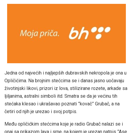
Jedna od najvećih i najljepših dubravskih nekropola je ona u
Opličićima. Na brojnim stećcima se i danas jasno uočavaju
životinjski likovi, prizori iz lova, stilizirane rozete, arkade sa
ljiljanima, astralni simboli itd. Smatra se da je većinu tih
stećaka klesao i ukrašavao poznati ”kovač” Grubač, a na
četiri od njih je urezao i svoj potpis.
Među opličićkim stećcima koje je radio Grubač nalazi se i
onaj sa prikazom lava i srne, na kojem je urezan natpis ”Ase