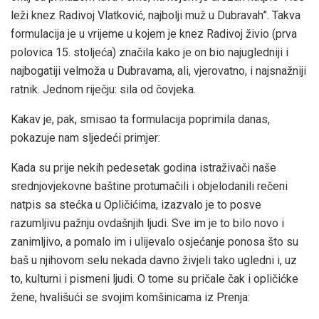
leži knez Radivoj Vlatković, najbolji muž u Dubravah”. Takva
formulacija je u vrijeme u kojem je knez Radivoj živio (prva
polovica 15. stoljeća) značila kako je on bio najugledniji i
najbogatiji velmoža u Dubravama, ali, vjerovatno, i najsnažniji
ratnik. Jednom riječju: sila od čovjeka.
Kakav je, pak, smisao ta formulacija poprimila danas,
pokazuje nam sljedeći primjer:
Kada su prije nekih pedesetak godina istraživači naše
srednjovjekovne baštine protumačili i objelodanili rečeni
natpis sa stećka u Opličićima, izazvalo je to posve
razumljivu pažnju ovdašnjih ljudi. Sve im je to bilo novo i
zanimljivo, a pomalo im i ulijevalo osjećanje ponosa što su
baš u njihovom selu nekada davno živjeli tako ugledni i, uz
to, kulturni i pismeni ljudi. O tome su pričale čak i opličićke
žene, hvališući se svojim komšinicama iz Prenja: