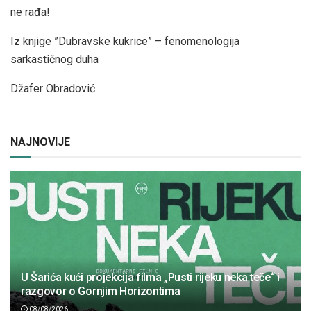
ne rađa!
Iz knjige ”Dubravske kukrice” – fenomenologija
sarkastičnog duha
Džafer Obradović
NAJNOVIJE
U Šarića kući projekcija filma „Pusti rijeku neka teče“ i
razgovor o Gornjim Horizontima
08/08/2026