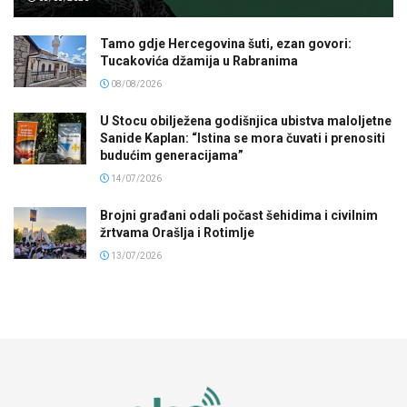
Tamo gdje Hercegovina šuti, ezan govori:
Tucakovića džamija u Rabranima
08/08/2026
U Stocu obilježena godišnjica ubistva maloljetne
Sanide Kaplan: “Istina se mora čuvati i prenositi
budućim generacijama”
14/07/2026
Brojni građani odali počast šehidima i civilnim
žrtvama Orašlja i Rotimlje
13/07/2026