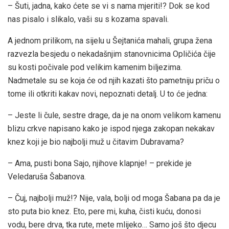
– Šuti, jadna, kako ćete se vi s nama mjeriti!? Dok se kod
nas pisalo i slikalo, vaši su s kozama spavali.
A jednom prilikom, na sijelu u Šejtanića mahali, grupa žena
razvezla besjedu o nekadašnjim stanovnicima Opličića čije
su kosti počivale pod velikim kamenim biljezima.
Nadmetale su se koja će od njih kazati što pametniju priču o
tome ili otkriti kakav novi, nepoznati detalj. U to će jedna:
– Jeste li čule, sestre drage, da je na onom velikom kamenu
blizu crkve napisano kako je ispod njega zakopan nekakav
knez koji je bio najbolji muž u čitavim Dubravama?
– Ama, pusti bona Sajo, njihove klapnje! – prekide je
Veledaruša Šabanova.
– Čuj, najbolji muž!? Nije, vala, bolji od moga Šabana pa da je
sto puta bio knez. Eto, pere mi, kuha, čisti kuću, donosi
vodu, bere drva, tka rute, mete mlijeko… Samo još što djecu