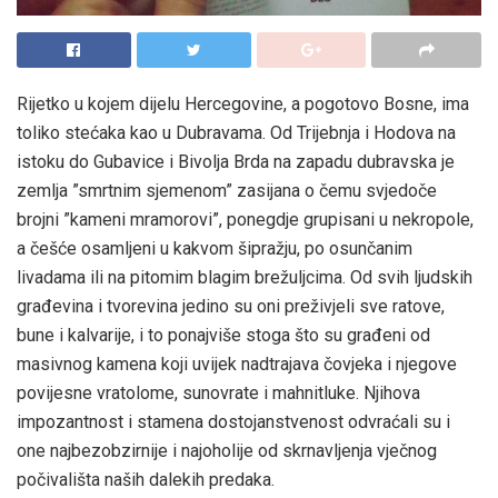
Rijetko u kojem dijelu Hercegovine, a pogotovo Bosne, ima
toliko stećaka kao u Dubravama. Od Trijebnja i Hodova na
istoku do Gubavice i Bivolja Brda na zapadu dubravska je
zemlja ”smrtnim sjemenom” zasijana o čemu svjedoče
brojni ”kameni mramorovi”, ponegdje grupisani u nekropole,
a češće osamljeni u kakvom šipražju, po osunčanim
livadama ili na pitomim blagim brežuljcima. Od svih ljudskih
građevina i tvorevina jedino su oni preživjeli sve ratove,
bune i kalvarije, i to ponajviše stoga što su građeni od
masivnog kamena koji uvijek nadtrajava čovjeka i njegove
povijesne vratolome, sunovrate i mahnitluke. Njihova
impozantnost i stamena dostojanstvenost odvraćali su i
one najbezobzirnije i najoholije od skrnavljenja vječnog
počivališta naših dalekih predaka.