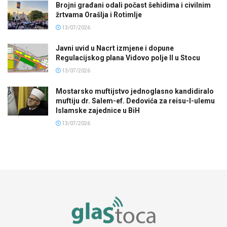
Brojni građani odali počast šehidima i civilnim
žrtvama Orašlja i Rotimlje
13/07/2026
Javni uvid u Nacrt izmjene i dopune
Regulacijskog plana Vidovo polje II u Stocu
13/07/2026
Mostarsko muftijstvo jednoglasno kandidiralo
muftiju dr. Salem-ef. Dedovića za reisu-l-ulemu
Islamske zajednice u BiH
13/07/2026