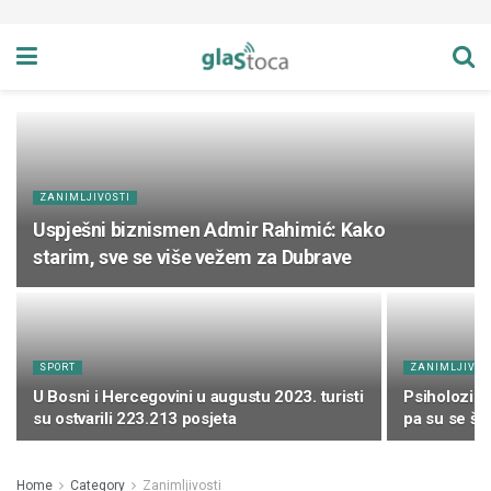
ZANIMLJIVOSTI
Uspješni biznismen Admir Rahimić: Kako
starim, sve se više vežem za Dubrave
SPORT
ZANIMLJIVOS
U Bosni i Hercegovini u augustu 2023. turisti
Psiholozi su
su ostvarili 223.213 posjeta
pa su se šo
Home
Category
Zanimljivosti