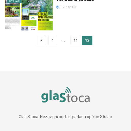
STOLAC
30/01/2021
1
…
11
12
Glas Stoca. Nezavisni portal građana općine Stolac.