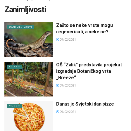
Zanimljivosti
Zašto se neke vrste mogu
ZANIMLJIVOSTI
regenerisati, a neke ne?
09/02/2021
OŠ “Zalik” predstavila projekat
VIJESTI
izgradnje Botaničkog vrta
„Breeze“
09/02/2021
Danas je Svjetski dan pizze
VIJESTI
09/02/2021