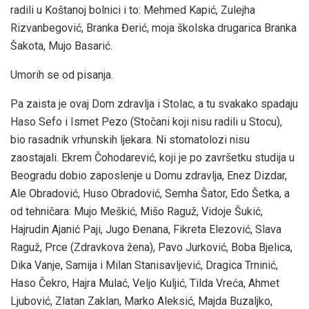
radili u Koštanoj bolnici i to: Mehmed Kapić, Zulejha
Rizvanbegović, Branka Đerić, moja školska drugarica Branka
Šakota, Mujo Basarić.
Umorih se od pisanja.
Pa zaista je ovaj Dom zdravlja i Stolac, a tu svakako spadaju
Haso Sefo i Ismet Pezo (Stočani koji nisu radili u Stocu),
bio rasadnik vrhunskih ljekara. Ni stomatolozi nisu
zaostajali. Ekrem Čohodarević, koji je po završetku studija u
Beogradu dobio zaposlenje u Domu zdravlja, Enez Dizdar,
Ale Obradović, Huso Obradović, Semha Šator, Edo Šetka, a
od tehničara: Mujo Meškić, Mišo Raguž, Vidoje Šukić,
Hajrudin Ajanić Paji, Jugo Đenana, Fikreta Elezović, Slava
Raguž, Prce (Zdravkova žena), Pavo Jurković, Boba Bjelica,
Dika Vanje, Samija i Milan Stanisavljević, Dragica Trninić,
Haso Čekro, Hajra Mulać, Veljo Kuljić, Tilda Vreća, Ahmet
Ljubović, Zlatan Zaklan, Marko Aleksić, Majda Buzaljko,