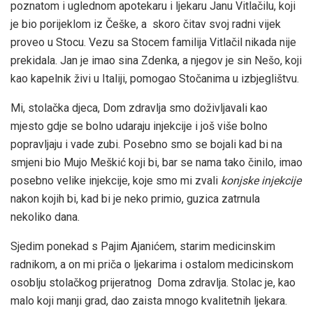
poznatom i uglednom apotekaru i ljekaru Janu Vitlačilu, koji
je bio porijeklom iz Češke, a skoro čitav svoj radni vijek
proveo u Stocu. Vezu sa Stocem familija Vitlačil nikada nije
prekidala. Jan je imao sina Zdenka, a njegov je sin Nešo, koji
kao kapelnik živi u Italiji, pomogao Stočanima u izbjeglištvu.
Mi, stolačka djeca, Dom zdravlja smo doživljavali kao
mjesto gdje se bolno udaraju injekcije i još više bolno
popravljaju i vade zubi. Posebno smo se bojali kad bi na
smjeni bio Mujo Meškić koji bi, bar se nama tako činilo, imao
posebno velike injekcije, koje smo mi zvali
konjske injekcije
nakon kojih bi, kad bi je neko primio, guzica zatrnula
nekoliko dana.
Sjedim ponekad s Pajim Ajanićem, starim medicinskim
radnikom, a on mi priča o ljekarima i ostalom medicinskom
osoblju stolačkog prijeratnog Doma zdravlja. Stolac je, kao
malo koji manji grad, dao zaista mnogo kvalitetnih ljekara.