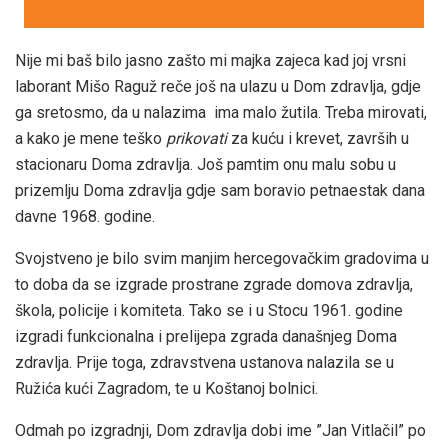
Nije mi baš bilo jasno zašto mi majka zajeca kad joj vrsni
laborant Mišo Raguž reče još na ulazu u Dom zdravlja, gdje
ga sretosmo, da u nalazima ima malo žutila. Treba mirovati,
a kako je mene teško
prikovati
za kuću i krevet, završih u
stacionaru Doma zdravlja. Još pamtim onu malu sobu u
prizemlju Doma zdravlja gdje sam boravio petnaestak dana
davne 1968. godine.
Svojstveno je bilo svim manjim hercegovačkim gradovima u
to doba da se izgrade prostrane zgrade domova zdravlja,
škola, policije i komiteta. Tako se i u Stocu 1961. godine
izgradi funkcionalna i prelijepa zgrada današnjeg Doma
zdravlja. Prije toga, zdravstvena ustanova nalazila se u
Ružića kući Zagradom, te u Koštanoj bolnici.
Odmah po izgradnji, Dom zdravlja dobi ime ”Jan Vitlačil” po