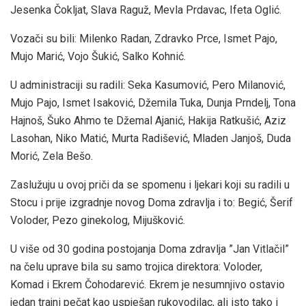
Jesenka Čokljat, Slava Raguž, Mevla Prdavac, Ifeta Oglić.
Vozači su bili: Milenko Radan, Zdravko Prce, Ismet Pajo,
Mujo Marić, Vojo Šukić, Salko Kohnić.
U administraciji su radili: Seka Kasumović, Pero Milanović,
Mujo Pajo, Ismet Isaković, Džemila Tuka, Dunja Prndelj, Tona
Hajnoš, Šuko Ahmo te Džemal Ajanić, Hakija Ratkušić, Aziz
Lasohan, Niko Matić, Murta Radišević, Mladen Janjoš, Duda
Morić, Zela Bešo.
Zaslužuju u ovoj priči da se spomenu i ljekari koji su radili u
Stocu i prije izgradnje novog Doma zdravlja i to: Begić, Šerif
Voloder, Pezo ginekolog, Mijušković.
U više od 30 godina postojanja Doma zdravlja ”Jan Vitlačil”
na čelu uprave bila su samo trojica direktora: Voloder,
Komad i Ekrem Čohodarević. Ekrem je nesumnjivo ostavio
jedan trajni pečat kao uspješan rukovodilac, ali isto tako i