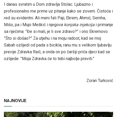
I danas svratim u Dom zdravlja Stolac. Ljubazno i
profesionalno me prime uz pitanje kako se zovem. Čistoća i
red su evidentni. Ali meni fali Paji, Ekrem, Ahmić, Semha,
Mišo, pa i Mujo Meškić i njegova
konjska injekcija
i primanje
sa riječima: ”Đe si mali, je li sve zdravo?” i ono Ekremovo:
”Što si došao?” Za utjehu i na moju radost, kad se moj
Sabah ozlijedi od pada s bicikla, ranu mu s velikom ljubavlju
previje Zdravka Raič, a onda on po čaršiji priča djeci kad se
ozlijede: ”Moja Zdravka će to tebi najbolje previti.”
Zoran Turković
NAJNOVIJE