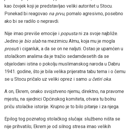
kao čovjek koji je predstavljao veliki autoritet u Stocu.
Ponekad bi reagovao
na prvu
, pomalo agresivno, posebno
ako bi se radilo o nepravdi.
Nije imao previše emocije i
popusta
ni za svoje najbliže.
Jedino je
bio
slab
na mezimicu Almu, koja mu je mogla
prosuti
i ciganluk, a da se on ne naljuti. Ostao je upamćen u
stolačkom analima da je tražio sedamdesetih da se
objelodani istina o pokolju muslimanskog naroda u Dabru
1941. godine, što je bila velika prijeratna tabu tema i o čemu
se u Stocu pričalo uz veliki oprez i samo
u četiri oka
.
A on, Ekrem, onako svojstveno njemu, direktno, na pravome
mjestu, na sjednici Općinskog komiteta, otvara tu bolnu
priču stolačke istorije. Krupno je to bilo pitanje i za njega.
Epilog tog poznatog stolačkog slučaja: službeno ništa se
nije prihvatilo; Ekrem je od silnog stresa imao velikih