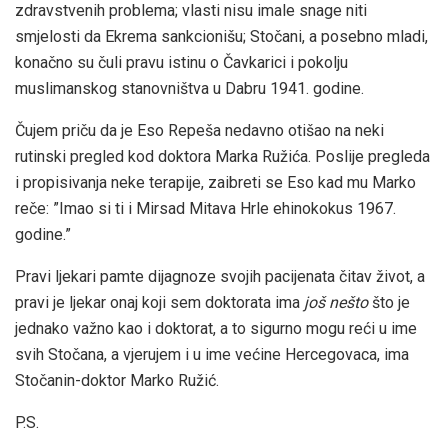
zdravstvenih problema; vlasti nisu imale snage niti
smjelosti da Ekrema sankcionišu; Stočani, a posebno mladi,
konačno su čuli pravu istinu o Čavkarici i pokolju
muslimanskog stanovništva u Dabru 1941. godine.
Čujem priču da je Eso Repeša nedavno otišao na neki
rutinski pregled kod doktora Marka Ružića. Poslije pregleda
i propisivanja neke terapije, zaibreti se Eso kad mu Marko
reče: ”Imao si ti i Mirsad Mitava Hrle ehinokokus 1967.
godine.”
Pravi ljekari pamte dijagnoze svojih pacijenata čitav život, a
pravi je ljekar onaj koji sem doktorata ima
još nešto
što je
jednako važno kao i doktorat, a to sigurno mogu reći u ime
svih Stočana, a vjerujem i u ime većine Hercegovaca, ima
Stočanin-doktor Marko Ružić.
P.S.