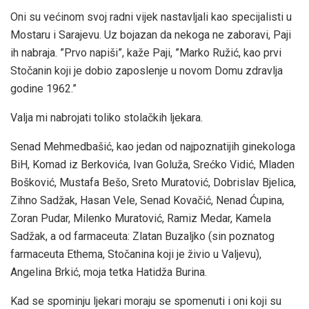
Oni su većinom svoj radni vijek nastavljali kao specijalisti u
Mostaru i Sarajevu. Uz bojazan da nekoga ne zaboravi, Paji
ih nabraja. ”Prvo napiši”, kaže Paji, ”Marko Ružić, kao prvi
Stočanin koji je dobio zaposlenje u novom Domu zdravlja
godine 1962.”
Valja mi nabrojati toliko stolačkih ljekara.
Senad Mehmedbašić, kao jedan od najpoznatijih ginekologa
BiH, Komad iz Berkovića, Ivan Goluža, Srećko Vidić, Mladen
Bošković, Mustafa Bešo, Sreto Muratović, Dobrislav Bjelica,
Zihno Sadžak, Hasan Vele, Senad Kovačić, Nenad Ćupina,
Zoran Pudar, Milenko Muratović, Ramiz Medar, Kamela
Sadžak, a od farmaceuta: Zlatan Buzaljko (sin poznatog
farmaceuta Ethema, Stočanina koji je živio u Valjevu),
Angelina Brkić, moja tetka Hatidža Burina.
Kad se spominju ljekari moraju se spomenuti i oni koji su