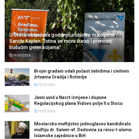
U Stocu obilježena godišnjica ubistva maloljetne
Sanide Kaplan: “Istina se mora čuvati i prenositi
budućim generacijama”
14/07/2026
Brojni građani odali počast šehidima i civilnim
žrtvama Orašlja i Rotimlje
13/07/2026
Javni uvid u Nacrt izmjene i dopune
Regulacijskog plana Vidovo polje II u Stocu
13/07/2026
Mostarsko muftijstvo jednoglasno kandidiralo
muftiju dr. Salem-ef. Dedovića za reisu-l-ulemu
Islamske zajednice u BiH